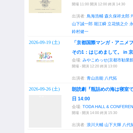
開場 11:00 開演 12:00 終演 14:30
出演者:
鳥海浩輔
森久保祥太郎
山下誠一郎
堀江瞬
立花慎之介
鈴村健一
2026-09-19 (
土
)
「京都国際マンガ・アニメフ
その1：はじめまして。 in 
会場:
みやこめっせ(京都市勧業館
開場 - 開演 12:20 終演 13:00
出演者:
青山吉能
八代拓
2026-09-26 (
土
)
朗読劇『瓶詰めの海は寝室でリ
日 14:00
会場:
TODA HALL & CONFEREN
開場 - 開演 14:00 終演 15:30
出演者:
浪川大輔
山下大輝
八代