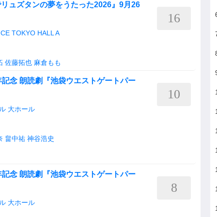
ュズタンの夢をうたった2026』9月26
16
CE TOKYO HALL A
拓
佐藤拓也
麻倉もも
年記念 朗読劇『池袋ウエストゲートパー
10
ル 大ホール
奈
畠中祐
神谷浩史
年記念 朗読劇『池袋ウエストゲートパー
8
ル 大ホール