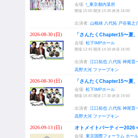
会場:
!_東京都内某所
開場 15:00 開演 15:30 終演 16:00
出演者:
山根綺
八代拓
戸谷菊之
2026-08-30 (
日
)
「さんたくChapter15
会場:
松下IMPホール
開場 13:45 開演 14:30 終演 16:00
出演者:
江口拓也
八代拓
神尾晋
高野大河
ファープキン
2026-08-30 (
日
)
「さんたくChapter15
会場:
松下IMPホール
開場 16:45 開演 17:30 終演 19:00
出演者:
江口拓也
八代拓
神尾晋
高野大河
ファープキン
2026-09-13 (
日
)
オトメイトパーティー2026 
会場:
東京国際フォーラム ホール