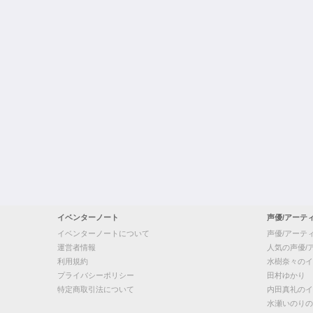
イベンターノート
声優/アーテ
イベンターノートについて
声優/アーテ
運営者情報
人気の声優/
利用規約
水樹奈々のイ
プライバシーポリシー
田村ゆかり
特定商取引法について
内田真礼のイ
水瀬いのりの