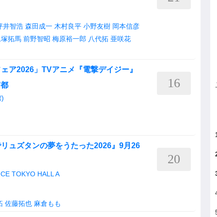
坪井智浩
森田成一
木村良平
小野友樹
岡本信彦
永塚拓馬
前野智昭
梅原裕一郎
八代拓
亜咲花
ェア2026」TVアニメ『電撃デイジー』
16
京都
)
ュズタンの夢をうたった2026』9月26
20
CE TOKYO HALL A
拓
佐藤拓也
麻倉もも