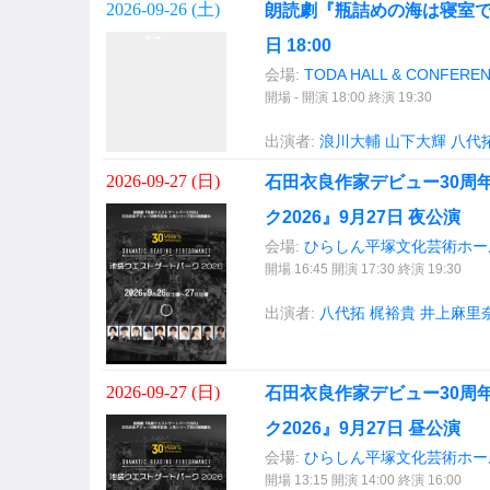
2026-09-26 (
土
)
朗読劇『瓶詰めの海は寝室でリ
日 18:00
会場:
TODA HALL & CONFEREN
開場 - 開演 18:00 終演 19:30
出演者:
浪川大輔
山下大輝
八代
2026-09-27 (
日
)
石田衣良作家デビュー30周
ク2026』9月27日 夜公演
会場:
ひらしん平塚文化芸術ホー
開場 16:45 開演 17:30 終演 19:30
出演者:
八代拓
梶裕貴
井上麻里
2026-09-27 (
日
)
石田衣良作家デビュー30周
ク2026』9月27日 昼公演
会場:
ひらしん平塚文化芸術ホー
開場 13:15 開演 14:00 終演 16:00