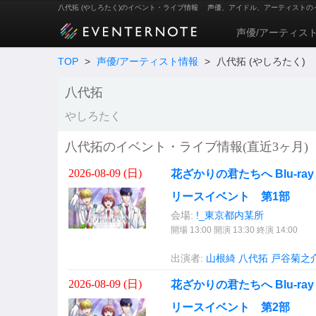
八代拓 (やしろたく)のイベント・ライブ情報
声優、アイドル、アーティストの
声優/アーティス
TOP
>
声優/アーティスト情報
>
八代拓 (やしろたく)
八代拓
やしろたく
八代拓のイベント・ライブ情報(直近3ヶ月)
2026-08-09 (
日
)
花ざかりの君たちへ Blu-ray 
リースイベント 第1部
会場:
!_東京都内某所
開場 13:00 開演 13:30 終演 14:00
出演者:
山根綺
八代拓
戸谷菊之
2026-08-09 (
日
)
花ざかりの君たちへ Blu-ray 
リースイベント 第2部