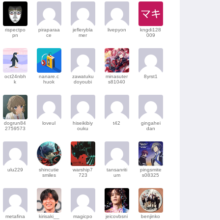
rispectpo
piraparaa
jeflerybla
livepyon
kngdi128
pn
ce
mer
009
oct24nbh
nanare.c
zawatuku
minasuter
8yrst1
k
huok
doyoubi
s81040
dogrun84
loveul
hiseikibiy
t42
gingahei
2759573
ouku
dan
ulu229
shincutie
warship7
tansanriti
pingsmite
smiles
723
um
s08325
metafina
kirisaki__
magicpo
jeicovbsni
benjinko