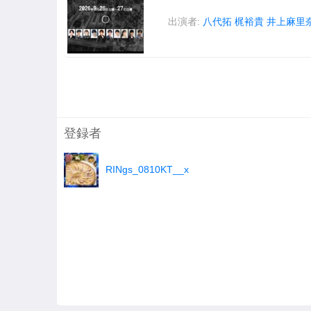
出演者:
八代拓
梶裕貴
井上麻里
登録者
RINgs_0810KT__x