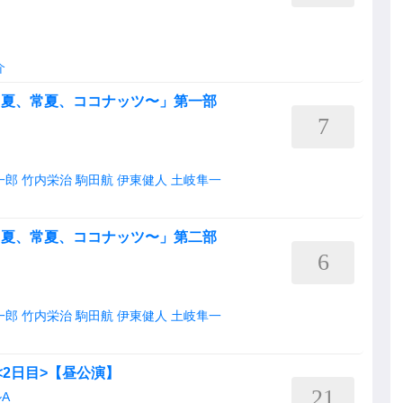
介
〜夏、夏、常夏、ココナッツ〜」第一部
7
一郎
竹内栄治
駒田航
伊東健人
土岐隼一
〜夏、夏、常夏、ココナッツ〜」第二部
6
一郎
竹内栄治
駒田航
伊東健人
土岐隼一
<2日目>【昼公演】
21
A