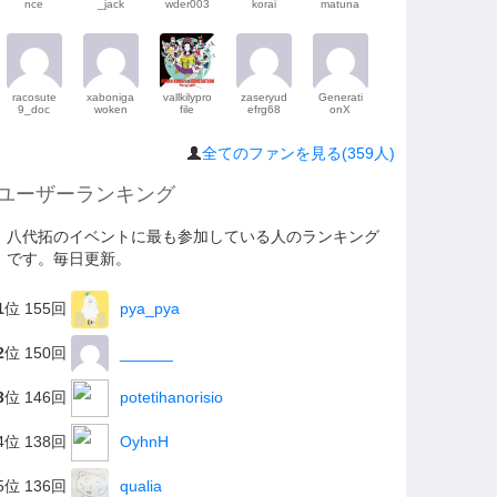
nce
_jack
wder003
korai
matuna
racosute
xaboniga
vallkilypro
zaseryud
Generati
9_doc
woken
file
efrg68
onX
全てのファンを見る(359人)
ユーザーランキング
八代拓のイベントに最も参加している人のランキング
です。毎日更新。
1
位 155回
pya_pya
2
位 150回
______
3
位 146回
potetihanorisio
4位 138回
OyhnH
5位 136回
qualia