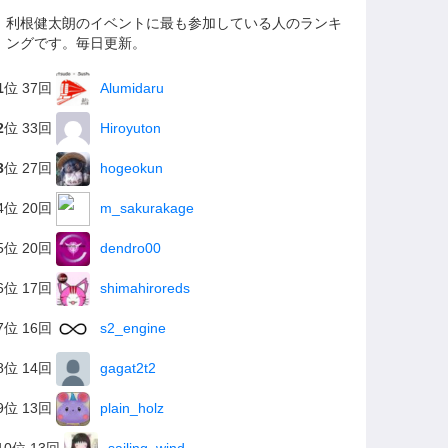
利根健太朗のイベントに最も参加している人のランキ
ングです。毎日更新。
1
位 37回
Alumidaru
2
位 33回
Hiroyuton
3
位 27回
hogeokun
4位 20回
m_sakurakage
5位 20回
dendro00
6位 17回
shimahiroreds
7位 16回
s2_engine
8位 14回
gagat2t2
9位 13回
plain_holz