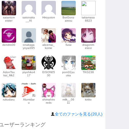
satanicm
satonaka
Hiroyuton
BotGonz
takamasa
eister
__AI
aresu
8823
dendro00
onakaga
alicemai_
furai
dragonm
yoyai395
kome
eteor
AdonTsu
piyohiko4
EISON05
pom32yu
TKG238
kai_Mk2
17
30
uka
rukudaru
Alumidar
shimahiro
milk__06
kiriito
u
reds
11
全てのファンを見る(20人)
ユーザーランキング