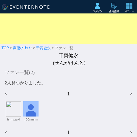
TOP
>
声優/ｱｰﾃｨｽﾄ
>
千賀健永
> ファン一覧
千賀健永
(せんがけんと)
ファン一覧(
2
)
2人見つかりました。
<
1
>
h_nazuki
_00nmnm
<
1
>