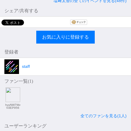
塩﨑太智の全てのイベントを見る(48件)
シェア/共有する
お気に入りに登録する
登録者
staff
ファン一覧(
1
)
hyyNW7Wv
VdEP956
全てのファンを見る(1人)
ユーザーランキング