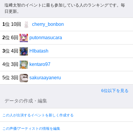
塩﨑太智のイベントに最も参加している人のランキングです。毎
日更新。
1
位 10回
cherry_bonbon
2
位 6回
putonmasucara
3
位 4回
HIbatash
4位 3回
kentaro97
5位 3回
sakuraayaneru
6位以下を見る
データの作成・編集
この人が出演するイベントを新しく作成する
この声優/アーティストの情報を編集