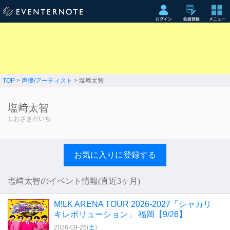
TOP
>
声優/アーティスト
> 塩﨑太智
塩﨑太智
しおざきだいち
お気に入りに登録する
塩﨑太智のイベント情報(直近3ヶ月)
M!LK ARENA TOUR 2026-2027「シャカリ
キレボリューション」 福岡【9/26】
2026-09-26(
土
)