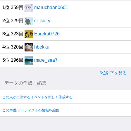
1
位 359回
maruchaan0601
2
位 329回
cl_so_y
3
位 323回
Eureka0726
4位 320回
hbekku
5位 196回
mare_sea7
6位以下を見る
データの作成・編集
この人が出演するイベントを新しく作成する
この声優/アーティストの情報を編集