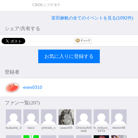
CBGKシブゲキ!!
富田麻帆の全てのイベントを見る(1092件)
シェア/共有する
お気に入りに登録する
登録者
eses0310
ファン一覧(
207
)
tsubame_3
bacz
ymnssk_x
usaco55
CheezyAtS
hi_reduce_
mioron66
take
3379