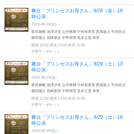
舞台「プリンセスお母さん」8/28（金）19
時公演
2026-08-28(
金
)
富田麻帆 池澤汐音 山沖勇輝 中村裕香里 西海龍人 竹内尚文
横田陽介 花崎那奈 中野裕理 黒木文貴 寿里
開場 18:00 開演 19:00 終演 21:00
中野ザ・ポケット
舞台「プリンセスお母さん」8/29（土）13
時公演
2026-08-29(
土
)
富田麻帆 池澤汐音 山沖勇輝 中村裕香里 西海龍人 竹内尚文
横田陽介 花崎那奈 中野裕理 黒木文貴 寿里
開場 12:00 開演 13:00 終演 15:00
中野ザ・ポケット
舞台「プリンセスお母さん」8/29（土）18
時公演
2026-08-29(
土
)