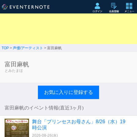
TOP
>
声優/アーティスト
> 富田麻帆
富田麻帆
とみたまほ
お気に入りに登録する
富田麻帆のイベント情報(直近3ヶ月)
舞台「プリンセスお母さん」8/26（水）19
時公演
2026-08-26(
水
)