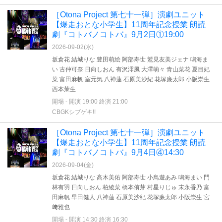
［Otona Project 第七十一弾］演劇ユニット
【爆走おとな小学生】11周年記念授業 朗読
劇『コトバノコトバ』9月2日①19:00
2026-09-02(
水
)
坂倉花 結城りな 豊田萌絵 阿部寿世 鷲見友美ジェナ 鳴海ま
い 古仲可奈 日向しおん 有沢澪風 大澤萌々 青山菜花 夏目妃
菜 富田麻帆 室元気 八神蓮 石原美沙紀 花塚廉太郎 小阪崇生
西本茉生
開場 - 開演 19:00 終演 21:00
CBGKシブゲキ!!
［Otona Project 第七十一弾］演劇ユニット
【爆走おとな小学生】11周年記念授業 朗読
劇『コトバノコトバ』9月4日④14:30
2026-09-04(
金
)
坂倉花 結城りな 高木美佑 阿部寿世 小鳥遊あみ 鳴海まい 門
林有羽 日向しおん 柏綾菜 橋本侑芽 村星りじゅ 末永香乃 富
田麻帆 早田健人 八神蓮 石原美沙紀 花塚廉太郎 小阪崇生 宮
﨑雅也
開場 - 開演 14:30 終演 16:30