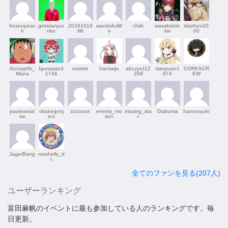
frozenpeac
gekidanjun
20161018
wandafulllif
chirk
wasabidok
daizhen20
h
nko
Wt
e
kiri
00
Gocryptfs_
Igunasso3
rosette
hansaijo
abczyx112
xiaoyuan1
CORKSCR
Mana
1746
358
974
EW
paulownial
okabeiproj
zozozoe
enemy_mo
mazing_sta
Otakuma
harunoyuki
ee
ect
tion
r
JagerBang
moshelly_tt
t
全てのファンを見る(207人)
ユーザーランキング
富田麻帆のイベントに最も参加している人のランキングです。毎
日更新。