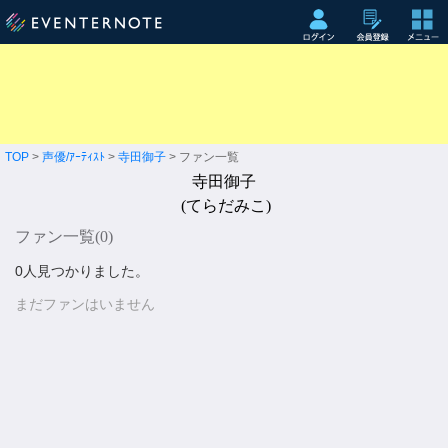
TOP
>
声優/ｱｰﾃｨｽﾄ
>
寺田御子
> ファン一覧
寺田御子
(てらだみこ)
ファン一覧(
0
)
0人見つかりました。
まだファンはいません