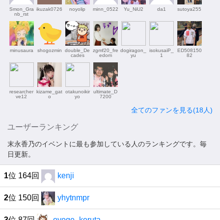
Smon_Gra
ikuzak0726
noyolip
minn_0522
Yu_NiU2
da1
sutoya255
nb_rst
minusaura
shogozmin
double_De
zgmf20_fre
dogiragon_
isokusaiP_
ED508150
cades
edom
yu
1
82
researcher
kizame_gat
otakunoikir
ultimate_D
ve12
o
yo
7200
全てのファンを見る(18人)
ユーザーランキング
末永香乃のイベントに最も参加している人のランキングです。毎
日更新。
1
位 164回
kenji
2
位 150回
yhytnmpr
3
位 87回
oyoge_keruta