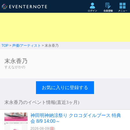
TOP
>
声優/アーティスト
> 末永香乃
末永香乃
すえながかの
お気に入りに登録する
末永香乃のイベント情報(直近3ヶ月)
神田明神納涼祭り クロコダイルブース 特典
会 8/9 14:00～
2026-08-09(
日
)