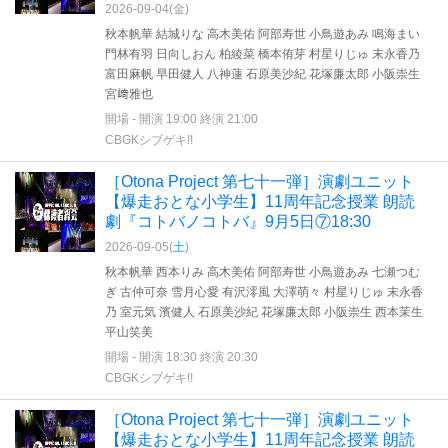
2026-09-04(
金
)
秋本帆華 結城りな 高木美佑 阿部寿世 小鳥遊あみ 鳴海まい
門林有羽 日向しおん 柏綾菜 橋本侑芽 村星りじゅ 末永香乃
富田麻帆 早田健人 八神蓮 石原美沙紀 花塚廉太郎 小阪崇生
宮﨑雅也
開場 - 開演 19:00 終演 21:00
CBGKシブゲキ!!
［Otona Project 第七十一弾］演劇ユニット
【爆走おとな小学生】11周年記念授業 朗読
劇『コトバノコトバ』9月5日⑦18:30
2026-09-05(
土
)
秋本帆華 西本りみ 高木美佑 阿部寿世 小鳥遊あみ 七瀬つむ
ぎ 古仲可奈 雪月心愛 有沢澪風 大澤萌々 村星りじゅ 末永香
乃 室元気 濱健人 石原美沙紀 花塚廉太郎 小阪崇生 西本茉生
平山笑美
開場 - 開演 18:30 終演 20:30
CBGKシブゲキ!!
［Otona Project 第七十一弾］演劇ユニット
【爆走おとな小学生】11周年記念授業 朗読