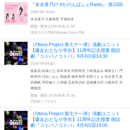
『末永香乃の #かのんぱふぇRadio』 第10回
2026-08-20(
木
)
末永香乃 大森綺星 平塚紗依
開場 - 開演 21:00 終演 21:50
渋谷クロスFM(Shibuya Cross-FM)
［Otona Project 第七十一弾］演劇ユニット
【爆走おとな小学生】11周年記念授業 朗読
劇『コトバノコトバ』9月4日④14:30
2026-09-04(
金
)
坂倉花 結城りな 高木美佑 阿部寿世 小鳥遊あみ 鳴海まい 門
林有羽 日向しおん 柏綾菜 橋本侑芽 村星りじゅ 末永香乃 富
田麻帆 早田健人 八神蓮 石原美沙紀 花塚廉太郎 小阪崇生 宮
﨑雅也
開場 - 開演 14:30 終演 16:30
CBGKシブゲキ!!
［Otona Project 第七十一弾］演劇ユニット
【爆走おとな小学生】11周年記念授業 朗読
劇『コトバノコトバ』9月4日⑤19:00