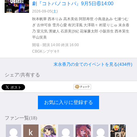
劇『コトバノコトバ』9月5日⑥14:00
2026-09-05(
土
)
秋本帆華 西本りみ 高木美佑 阿部寿世 小鳥遊あみ 七瀬つむ
ぎ 古仲可奈 雪月心愛 有沢澪風 大澤萌々 村星りじゅ 末永香
乃 室元気 濱健人 石原美沙紀 花塚廉太郎 小阪崇生 西本茉生
平山笑美
開場 - 開演 14:00 終演 16:00
CBGKシブゲキ!!
末永香乃の全てのイベントを見る(434件)
シェア/共有する
お気に入りに登録する
ファン一覧(
18
)