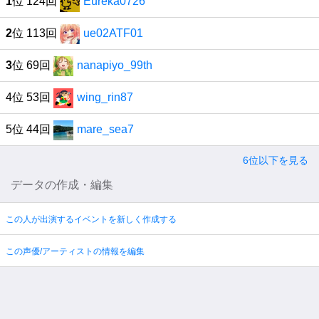
1
位 124回
Eureka0726
2
位 113回
ue02ATF01
3
位 69回
nanapiyo_99th
4位 53回
wing_rin87
5位 44回
mare_sea7
6位以下を見る
データの作成・編集
この人が出演するイベントを新しく作成する
この声優/アーティストの情報を編集