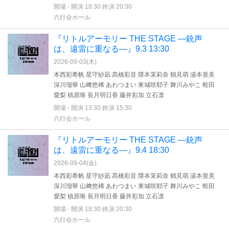
開場 - 開演 18:30 終演 20:30
六行会ホール
『リトルアーモリー THE STAGE —銃声
は、遠雷に重なる—』9.3 13:30
2026-09-03(
木
)
本西彩希帆 星守紗凪 髙橋彩音 隈本茉莉奈 鶴見萌 湯本亜美
深川瑠華 山﨑悠稀 あわつまい 東城咲耶子 舞川みやこ 蛭田
愛梨 槙原唯 長月明日香 藤井彩加 立石凛
開場 - 開演 13:30 終演 15:30
六行会ホール
『リトルアーモリー THE STAGE —銃声
は、遠雷に重なる—』9.4 18:30
2026-09-04(
金
)
本西彩希帆 星守紗凪 髙橋彩音 隈本茉莉奈 鶴見萌 湯本亜美
深川瑠華 山﨑悠稀 あわつまい 東城咲耶子 舞川みやこ 蛭田
愛梨 槙原唯 長月明日香 藤井彩加 立石凛
開場 - 開演 18:30 終演 20:30
六行会ホール