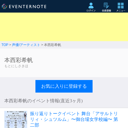
TOP
>
声優/アーティスト
> 本西彩希帆
本西彩希帆
もとにしさきほ
お気に入りに登録する
本西彩希帆のイベント情報(直近3ヶ月)
振り返りトークイベント 舞台「アサルトリ
リィ・シュツルム」〜御台場女学校編〜 第
二部