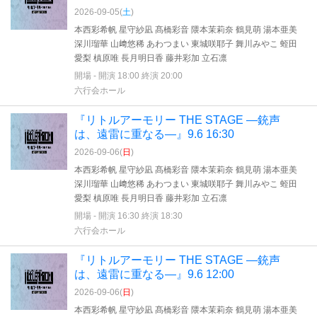
2026-09-05(
土
)
本西彩希帆 星守紗凪 髙橋彩音 隈本茉莉奈 鶴見萌 湯本亜美
深川瑠華 山﨑悠稀 あわつまい 東城咲耶子 舞川みやこ 蛭田
愛梨 槙原唯 長月明日香 藤井彩加 立石凛
開場 - 開演 18:00 終演 20:00
六行会ホール
『リトルアーモリー THE STAGE —銃声
は、遠雷に重なる—』9.6 16:30
2026-09-06(
日
)
本西彩希帆 星守紗凪 髙橋彩音 隈本茉莉奈 鶴見萌 湯本亜美
深川瑠華 山﨑悠稀 あわつまい 東城咲耶子 舞川みやこ 蛭田
愛梨 槙原唯 長月明日香 藤井彩加 立石凛
開場 - 開演 16:30 終演 18:30
六行会ホール
『リトルアーモリー THE STAGE —銃声
は、遠雷に重なる—』9.6 12:00
2026-09-06(
日
)
本西彩希帆 星守紗凪 髙橋彩音 隈本茉莉奈 鶴見萌 湯本亜美