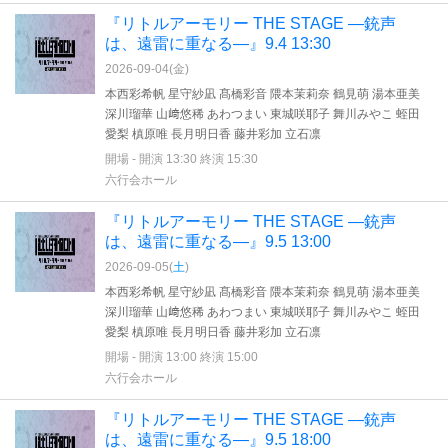
『リトルアーモリー THE STAGE —銃声
は、遠雷に重なる—』9.4 13:30
2026-09-04(
金
)
本西彩希帆 星守紗凪 髙橋彩音 隈本茉莉奈 鶴見萌 湯本亜美
深川瑠華 山﨑悠稀 あわつまい 東城咲耶子 舞川みやこ 蛭田
愛梨 槙原唯 長月明日香 藤井彩加 立石凛
開場 - 開演 13:30 終演 15:30
六行会ホール
『リトルアーモリー THE STAGE —銃声
は、遠雷に重なる—』9.5 13:00
2026-09-05(
土
)
本西彩希帆 星守紗凪 髙橋彩音 隈本茉莉奈 鶴見萌 湯本亜美
深川瑠華 山﨑悠稀 あわつまい 東城咲耶子 舞川みやこ 蛭田
愛梨 槙原唯 長月明日香 藤井彩加 立石凛
開場 - 開演 13:00 終演 15:00
六行会ホール
『リトルアーモリー THE STAGE —銃声
は、遠雷に重なる—』9.5 18:00