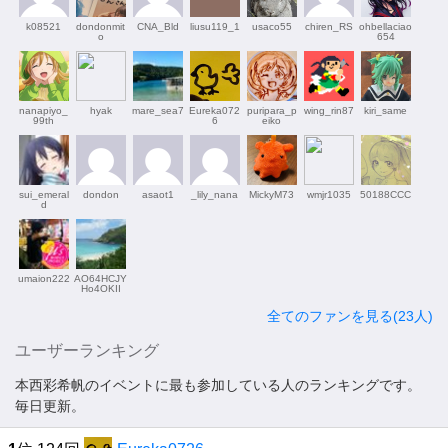
k08521
dondonmit
CNA_Bld
liusu119_1
usaco55
chiren_RS
ohbellaciao
o
654
nanapiyo_
hyak
mare_sea7
Eureka072
puripara_p
wing_rin87
kiri_same
99th
6
eiko
sui_emeral
dondon
asaot1
_lily_nana
MickyM73
wmjr1035
50188CCC
d
umaion222
AO64HCJY
Ho4OKII
全てのファンを見る(23人)
ユーザーランキング
本西彩希帆のイベントに最も参加している人のランキングです。
毎日更新。