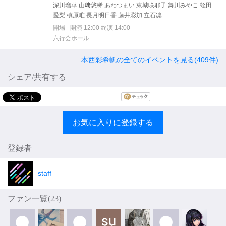
深川瑠華 山﨑悠稀 あわつまい 東城咲耶子 舞川みやこ 蛭田
愛梨 槙原唯 長月明日香 藤井彩加 立石凛
開場 - 開演 12:00 終演 14:00
六行会ホール
本西彩希帆の全てのイベントを見る(409件)
シェア/共有する
お気に入りに登録する
登録者
staff
ファン一覧(
23
)