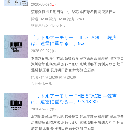
2026-08-09(
日
)
斎藤愛莉 長月明日香 中川梨花 本西彩希帆 尾花沢軒栄
開場 16:00 開演 16:30 終演 17:40
秋葉原ハンドレッド２
『リトルアーモリー THE STAGE —銃声
は、遠雷に重なる—』9.2
2026-09-02(
水
)
本西彩希帆 星守紗凪 髙橋彩音 隈本茉莉奈 鶴見萌 湯本亜美
深川瑠華 山﨑悠稀 あわつまい 東城咲耶子 舞川みやこ 蛭田
愛梨 槙原唯 長月明日香 藤井彩加 立石凛
開場 - 開演 18:30 終演 20:30
六行会ホール
『リトルアーモリー THE STAGE —銃声
は、遠雷に重なる—』9.3 18:30
2026-09-03(
木
)
本西彩希帆 星守紗凪 髙橋彩音 隈本茉莉奈 鶴見萌 湯本亜美
深川瑠華 山﨑悠稀 あわつまい 東城咲耶子 舞川みやこ 蛭田
愛梨 槙原唯 長月明日香 藤井彩加 立石凛