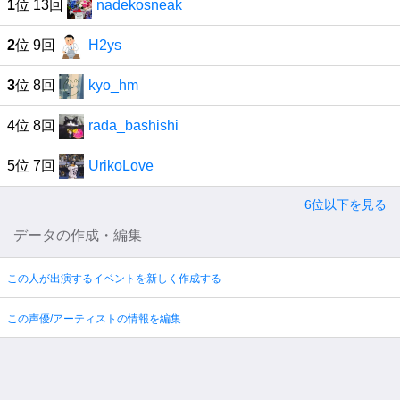
1
位 13回
nadekosneak
2
位 9回
H2ys
3
位 8回
kyo_hm
4位 8回
rada_bashishi
5位 7回
UrikoLove
6位以下を見る
データの作成・編集
この人が出演するイベントを新しく作成する
この声優/アーティストの情報を編集