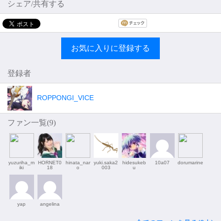
シェア/共有する
お気に入りに登録する
登録者
ROPPONGI_VICE
ファン一覧(
9
)
yuzuriha_m
HORNET0
hinata_nar
yuki.saka2
hidesukeb
10a07
dorumarine
iki
18
o
003
u
yap
angelina