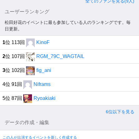
全てのファンを見る(9人)
ユーザーランキング
松田好花のイベントに最も参加している人のランキングです。毎
日更新。
1
位 113回
KinoF
2
位 107回
RGM_79C_WAGTAIL
3
位 102回
fig_ani
4位 91回
Niframs
5位 87回
Ryoakiaki
6位以下を見る
データの作成・編集
この人が出演するイベントを新しく作成する