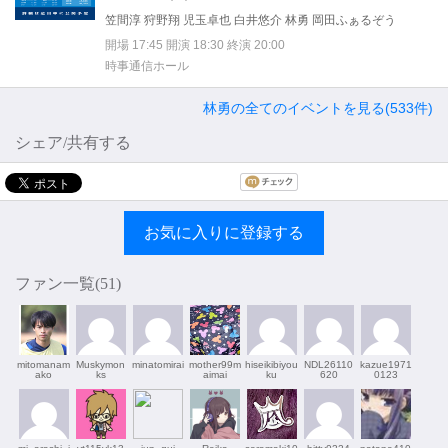
笠間淳 狩野翔 児玉卓也 白井悠介 林勇 岡田ふぁるぞう
開場 17:45 開演 18:30 終演 20:00
時事通信ホール
林勇の全てのイベントを見る(533件)
シェア/共有する
お気に入りに登録する
ファン一覧(
51
)
mitomanam
Muskymon
minatomirai
mother99m
hiseikibiyou
NDL26110
kazue1971
ako
ks
aimai
ku
620
0123