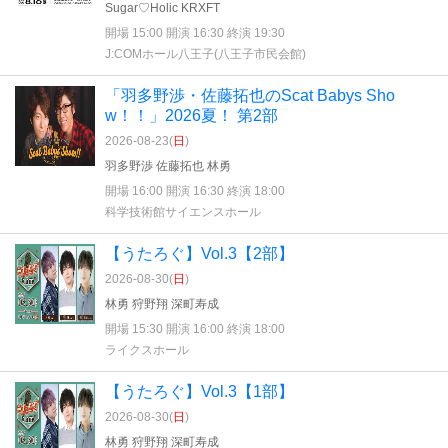
Sugar♡Holic KRXFT
開場 15:00 開演 16:30 終演 19:30
J:COMホール八王子(八王子市民会館)
「羽多野渉・佐藤拓也のScat Babys Sho
w！！」2026夏！ 第2部
2026-08-23(
日
)
羽多野渉 佐藤拓也 林勇
開場 16:00 開演 16:30 終演 18:00
科学技術館サイエンスホール
【うたろぐ】Vol.3【2部】
2026-08-30(
日
)
林勇 狩野翔 深町寿成
開場 15:30 開演 16:00 終演 18:00
ライクスホール
【うたろぐ】Vol.3【1部】
2026-08-30(
日
)
林勇 狩野翔 深町寿成