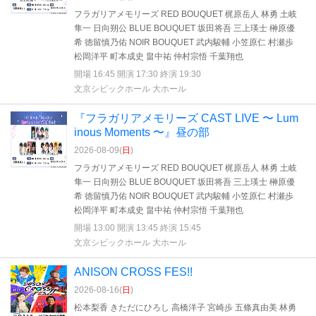
フラガリアメモリーズ RED BOUQUET 梶原岳人 林勇 土岐
隼一 日向朔公 BLUE BOUQUET 坂田将吾 三上瑛士 榊原優
希 徳留慎乃佑 NOIR BOUQUET 武内駿輔 小笠原仁 村瀬歩
松岡洋平 町本成史 畠中祐 仲村宗悟 千葉翔也
開場 16:45 開演 17:30 終演 19:30
文京シビックホール 大ホール
『フラガリアメモリーズ CAST LIVE 〜 Lum
inous Moments 〜』昼の部
2026-08-09(
日
)
フラガリアメモリーズ RED BOUQUET 梶原岳人 林勇 土岐
隼一 日向朔公 BLUE BOUQUET 坂田将吾 三上瑛士 榊原優
希 徳留慎乃佑 NOIR BOUQUET 武内駿輔 小笠原仁 村瀬歩
松岡洋平 町本成史 畠中祐 仲村宗悟 千葉翔也
開場 13:00 開演 13:45 終演 15:45
文京シビックホール 大ホール
ANISON CROSS FES!!
2026-08-16(
日
)
松本梨香 きただにひろし 高橋洋子 宮崎歩 五條真由美 林勇