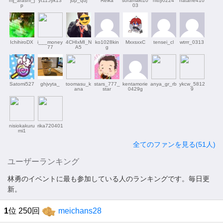
mj_arashi_j
yt115yk13
jup_quj
Reika
soramaki10
hitty0224
natane410
p
03
IchihiroDX
i___money
4CHIxMI_N
ko1028kin
MxxsxxC
tensei_cl
wtrrr_0313
77
A5
g
Satomi527
ghjvyta_
toomasu_k
stars_777_
kentamorie
anya_gr_rb
ykcw_5812
ana
star
0429g
9
nisiokakuru
rika720401
mi1
全てのファンを見る(51人)
ユーザーランキング
林勇のイベントに最も参加している人のランキングです。毎日更
新。
1
位 250回
meichans28