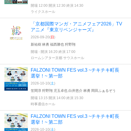
開場 12:00 開演 12:30 終演 14:30
ライクスホール
「京都国際マンガ・アニメフェア2026」TV
アニメ『東京リベンジャーズ』
2026-09-20(
日
)
新祐樹 林勇 福西勝也 狩野翔
開場 - 開演 16:20 終演 17:00
ロームシアター京都 サウスホール
FALZONI TOWN FES vol.3 ~チキチキ町長
選挙！~ 第一部
2026-10-10(
土
)
笠間淳 狩野翔 児玉卓也 白井悠介 林勇 岡田ふぁるぞう
開場 13:15 開演 14:00 終演 15:30
時事通信ホール
FALZONI TOWN FES vol.3 ~チキチキ町長
選挙！~ 第二部
2026-10-10(
土
)