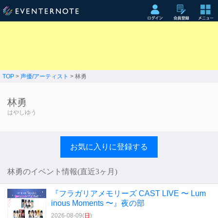
TOP
>
声優/アーティスト
> 林勇
林勇
はやしゆう
お気に入りに登録する
林勇のイベント情報(直近3ヶ月)
『フラガリアメモリーズ CAST LIVE 〜 Lum
inous Moments 〜』夜の部
2026-08-09(
日
)