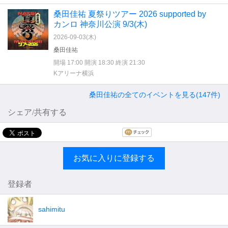
桑田佳祐 夏祭りツアー 2026 supported by
カンロ 神奈川公演 9/3(木)
2026-09-03(
木
)
桑田佳祐
開場 17:00 開演 18:30 終演 21:30
Kアリーナ横浜
桑田佳祐の全てのイベントを見る(147件)
シェア/共有する
お気に入りに登録する
登録者
sahimitu