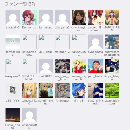
ファン一覧(
37
)
caracal_0
Denen_be
fantasiata
takuyama2
chiyukimylo
discord_B_
JAPAN_RE
ar
dx
ve
sheep
D
shivashikib
sato3Type
310_kouji
metabon_Z
AzusaE35
ayagomata
softlyasam
u
00C
1
n
oningsunris
e
takuyama2
REMICHIL
notti0912
ma__sa__
lemmy_miy
pad_fosse
Koya_Maiy
NSMZ
_tube
auchi
a
LEB_YYY
tomoka441
sennin_sto
Ammhgwr
tini_p3
bass_chihir
asamadek
0
ne
ock
aeru
Esora_pho
wakkermatt
to
u