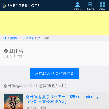
TOP
>
声優/アーティスト
> 桑田佳祐
桑田佳祐
くわたけいすけ
お気に入りに登録する
桑田佳祐のイベント情報(直近3ヶ月)
桑田佳祐 夏祭りツアー 2026 supported by
カンロ 三重公演 8/7(金)
2026-08-07(
金
)