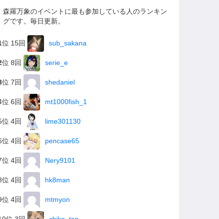
森羅万象のイベントに最も参加している人のランキン
グです。毎日更新。
1
位 15回
sub_sakana
2
位 8回
serie_e
3
位 7回
shedaniel
4位 6回
mt1000fish_1
5位 4回
lime301130
6位 4回
pencase65
7位 4回
Nery9101
8位 4回
hk8man
9位 4回
mtmyon