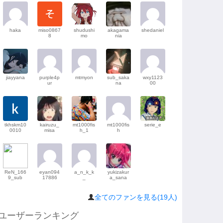
haka
miso0867
shudushi
akagama
shedaniel
8
mo
nia
jiayyana
purple4p
mtmyon
sub_saka
wxy1123
ur
na
00
tkhskm10
kairuzu_
mt1000fis
mt1000fis
serie_e
0010
misa
h_1
h
ReN_166
eyan094
a_n_k_k
yukizakur
9_sub
17886
_
a_sana
全てのファンを見る(19人)
ユーザーランキング