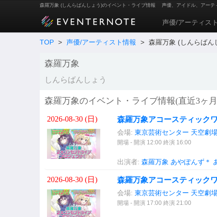
森羅万象 (しんらばんしょう)のイベント・ライブ情報
声優、アイドル、アーテ
声優/アーティス
TOP
>
声優/アーティスト情報
>
森羅万象 (しんらばん
森羅万象
しんらばんしょう
森羅万象のイベント・ライブ情報(直近3ヶ月
2026-08-30 (
日
)
森羅万象アコースティック
会場:
東京芸術センター 天空劇
開場 - 開演 12:00 終演 16:00
出演者:
森羅万象
あやぽんず＊
2026-08-30 (
日
)
森羅万象アコースティック
会場:
東京芸術センター 天空劇
開場 - 開演 17:00 終演 21:00