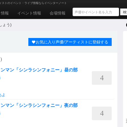
ィストのイベント・ライブ情報ならイベンターノート
ト情報
イベント情報
会場情報
しょう)
お気に入り声優/アーティストに登録する
)
ワンマン「シンラシンフォニー」昼の部
4
場
あよ
ワンマン「シンラシンフォニー」夜の部
4
場