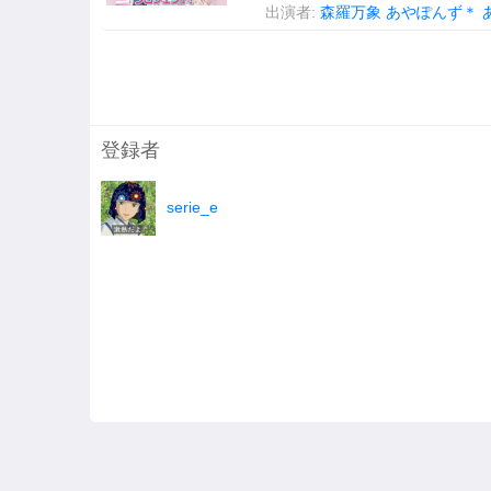
出演者:
森羅万象
あやぽんず＊
登録者
serie_e