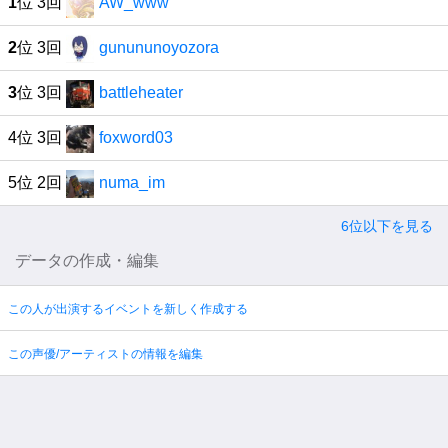
1
位 3回
AW_www
2
位 3回
gunununoyozora
3
位 3回
battleheater
4位 3回
foxword03
5位 2回
numa_im
6位以下を見る
データの作成・編集
この人が出演するイベントを新しく作成する
この声優/アーティストの情報を編集