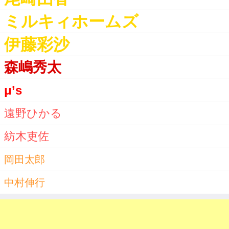
ミルキィホームズ
伊藤彩沙
森嶋秀太
μ’s
遠野ひかる
紡木吏佐
岡田太郎
中村伸行