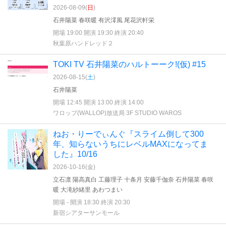
2026-08-09(
日
)
石井陽菜 春咲暖 有沢澪風 尾花沢軒栄
開場 19:00 開演 19:30 終演 20:40
秋葉原ハンドレッド２
TOKI TV 石井陽菜のハルトーーク!(仮) #15
2026-08-15(
土
)
石井陽菜
開場 12:45 開演 13:00 終演 14:00
ワロップ(WALLOP)放送局 3F STUDIO WAROS
ねお・りーでぃんぐ『スライム倒して300
年、知らないうちにレベルMAXになってま
した』10/16
2026-10-16(
金
)
立石凛 陽高真白 工藤理子 十条月 安藤千伽奈 石井陽菜 春咲
暖 大滝紗緒里 あわつまい
開場 - 開演 18:30 終演 20:30
新宿シアターサンモール