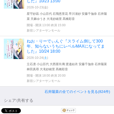
した』10/23 13:00
2026-10-23(
金
)
星守紗凪 小山百代 石飛恵里花 早川渚紗 安藤千伽奈 石井陽
菜 天麻ゆうき 大滝紗緒里 髙橋彩音
開場 - 開演 13:00 終演 15:00
新宿シアターサンモール
ねお・りーでぃんぐ『スライム倒して300
年、知らないうちにレベルMAXになってま
した』10/24 18:00
2026-10-24(
土
)
立石凛 小山百代 大西亜玖璃 渡邉結衣 安藤千伽奈 石井陽菜
林田真尋 大滝紗緒里 髙橋彩音
開場 - 開演 18:00 終演 20:00
新宿シアターサンモール
石井陽菜の全てのイベントを見る(824件)
シェア/共有する