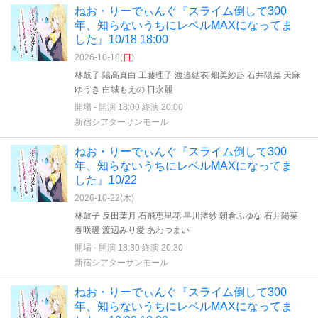
ねお・りーでぃんぐ『スライム倒して300
年、知らないうちにレベルMAXになってま
した』10/18 18:00
2026-10-18(
日
)
林鼓子 陽高真白 工藤理子 渡邉結衣 畑美紗起 石井陽菜 天麻
ゆうき 白城もえの 日永麗
開場 - 開演 18:00 終演 20:00
新宿シアターサンモール
ねお・りーでぃんぐ『スライム倒して300
年、知らないうちにレベルMAXになってま
した』10/22
2026-10-22(
木
)
林鼓子 反田葉月 石飛恵里花 早川渚紗 朝倉ふゆな 石井陽菜
春咲暖 渡辺みり愛 あわつまい
開場 - 開演 18:30 終演 20:30
新宿シアターサンモール
ねお・りーでぃんぐ『スライム倒して300
年、知らないうちにレベルMAXになってま