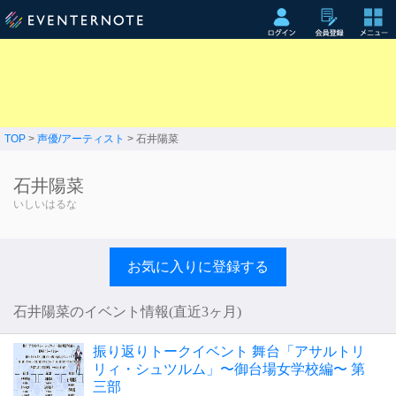
TOP
>
声優/アーティスト
> 石井陽菜
石井陽菜
いしいはるな
お気に入りに登録する
石井陽菜のイベント情報(直近3ヶ月)
振り返りトークイベント 舞台「アサルトリ
リィ・シュツルム」〜御台場女学校編〜 第
三部