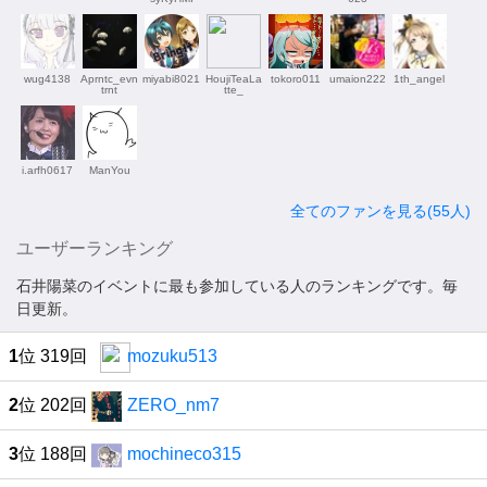
wug4138
Aprntc_evn
miyabi8021
HoujiTeaLa
tokoro011
umaion222
1th_angel
trnt
tte_
i.arfh0617
ManYou
全てのファンを見る(55人)
ユーザーランキング
石井陽菜のイベントに最も参加している人のランキングです。毎
日更新。
1
位 319回
mozuku513
2
位 202回
ZERO_nm7
3
位 188回
mochineco315