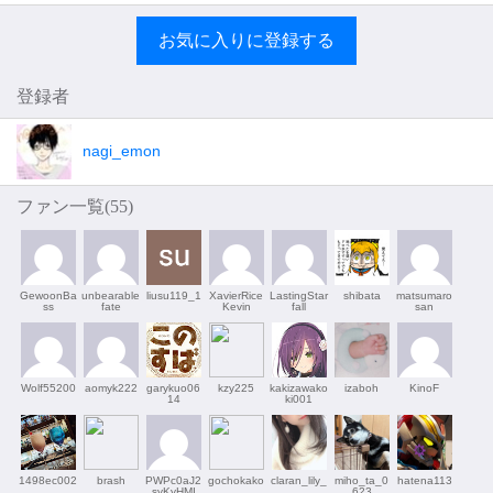
お気に入りに登録する
登録者
nagi_emon
ファン一覧(
55
)
GewoonBa
unbearable
liusu119_1
XavierRice
LastingStar
shibata
matsumaro
ss
fate
Kevin
fall
san
Wolf55200
aomyk222
garykuo06
kzy225
kakizawako
izaboh
KinoF
14
ki001
1498ec002
brash
PWPc0aJ2
gochokako
claran_lily_
miho_ta_0
hatena113
syKyHMI
623