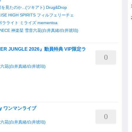
見たのか...(ツキアト)
Drug&Drop
ISE
HIGH SPIRITS
フィルフェリーチェ
ポラライト
ミライズ
mementoa
PiECE
神楽栞
雪音六花(白井真緒/白井琥珀)
MMER JUNGLE 2026』動員特典 VIP限定ラ
0
六花(白井真緒/白井琥珀)
rCity ワンマンライブ
0
六花(白井真緒/白井琥珀)