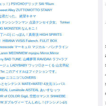
ェッ！)
PSYCHOデリック
SAI ²Rium
weet Alley
ZUTTOMOTTO
STAiNY
は君だった。
絶望キネマ
)
テンシンランマン
点染テンセイ少女。
Tohkei
NG MONSTER
なんキニ！
丁ハロ)
にっぽん！真骨頂
HIGH SPIRITS
！
HIBANA
VVSiS
Falench.
FULIT BOX
resscode
マーキュロ
マジカル・パンチライン
Laren
MEOWMEW
myojou
Mirror,Mirror
rry BAD TUNE.
山﨑夢羽
RAViDAVi
ラフ×ラフ
ージュ
LADYBABY
ワッツ◎さーくる
山北早紀
Tei
このアイドルはフィクションです。
age
ニコニコ♡LOVERS
っとセンテンス
MATE×MATE!
4次元コンパス
VREAL
Lumiétoile
AISTEAL
あいすなっつ
R of COLOR
GigiL
空想ロマンス
SHAKEBE
W.ダブルヴィー
てんしめし！(テンシメシ໒꒱)