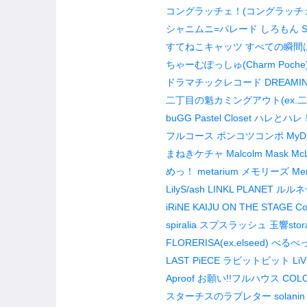
コングラッチェ！(コングラッチ
シャニムニ=パレード
しろもん
S
すてねこキャッツ
すべての瞬間
ちゃーむぽっしゅ(Charm Poche
ドラマチックレコード
DREAMI
二丁目の魁カミングアウト(ex.二
buGG
Pastel Closet
ハレとハレ
フルコース
ポンコツコンポ
MyD
まねきケチャ
Malcolm Mask Mc
めっ！
metarium
メモリーズ
Me
LilyS/ash
LINKL PLANET
ルルネ
iRiNE
KAIJU ON THE STAGE
Co
spiralia
スプスラッシュ
玉響stor
FLORERISA(ex.elseed)
べるべ
LAST PiECE
ラビットビット
Li
Aproof
お願い!!フルハウス
COLO
スターチスのラブレター
solanin