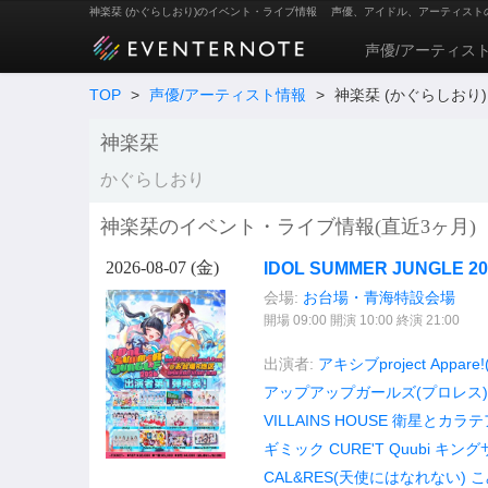
神楽栞 (かぐらしおり)のイベント・ライブ情報
声優、アイドル、アーティスト
声優/アーティス
TOP
>
声優/アーティスト情報
>
神楽栞 (かぐらしおり)
神楽栞
かぐらしおり
神楽栞のイベント・ライブ情報(直近3ヶ月)
2026-08-07 (
金
)
IDOL SUMMER JUNGLE 
会場:
お台場・青海特設会場
開場 09:00 開演 10:00 終演 21:00
出演者:
アキシブproject
Appar
アップアップガールズ(プロレス)
VILLAINS HOUSE
衛星とカラテ
ギミック
CURE'T
Quubi
キング
CAL&RES(天使にはなれない)
こ