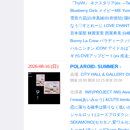
『TryVII』
ネクスタリア(ex.→Tari
Blueberry Girls
メイビーME
Yum
雪音六花(白井真緒/白井琥珀)
陽向
なう♡すとれーじ
LOVE CHANT
宮本菜那
林茜実里
西尾希美
白
Bunny La Crew
パラディーク
パ
ハルニシオン
iCON!
アイドルは
ギガLOVEアップビート(ex.疾走
2026-08-16 (
日
)
POLAROID- SUMMER -
会場:
CITY HALL & GALLERY 
開場 10:00 開演 10:15 終演 20:00
出演者:
IWI!(PROJECT IWI)
Aive
I’mew(あいみゅう)
&CUTE
kimi
恋に落ちる確率は限りなく低いが
シャルロット(ユースプロダクシ
SEKAMONO(セカモノ,変ワル
ちゃーむぽっしゅ(Charm Poche