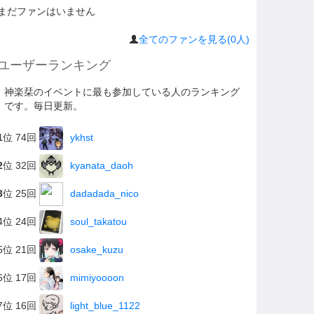
まだファンはいません
全てのファンを見る(0人)
ユーザーランキング
神楽栞のイベントに最も参加している人のランキング
です。毎日更新。
1
位 74回
ykhst
2
位 32回
kyanata_daoh
3
位 25回
dadadada_nico
4位 24回
soul_takatou
5位 21回
osake_kuzu
6位 17回
mimiyoooon
7位 16回
light_blue_1122