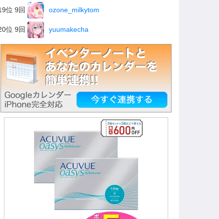
19位 9回
ozone_milkytom
20位 9回
yuumakecha