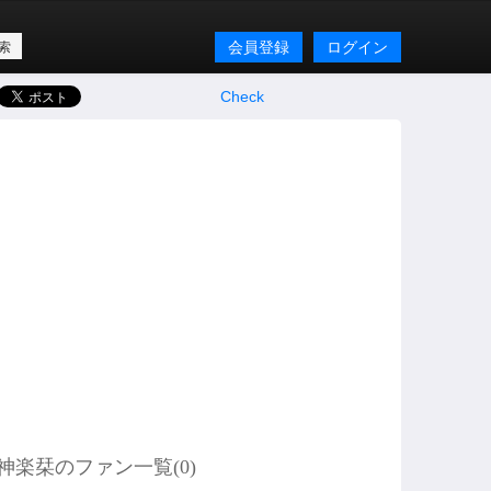
会員登録
ログイン
Check
神楽栞のファン一覧(
0
)