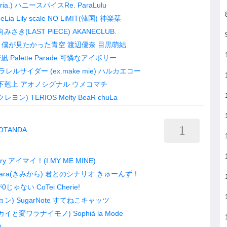
a.)
ハニースパイスRe.
ParaLulu
eLia
Lily scale
NO LiMIT(韓国)
神楽栞
みさき(LAST PiECE)
AKANECLUB.
僕が見たかった青空
渡辺優奈
目黒萌結
崎凪
Palette Parade
可憐なアイボリー
ラレルサイダー (ex.make mie)
ハルカエコー
下剋上
アオノシグナル
ウメコマチ
クレヨン)
TERIOS
Melty BeaR
chuLa
1
GOTANDA
ry
アイマイ！(I MY ME MINE)
kara(きみから)
君とのシナリオ
きゅーんず！
0じゃない
CoTei
Cherie!
ョン)
SugarNote
すてねこキャッツ
セカイと変ワラナイモノ)
Sophià la Mode
)