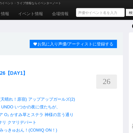
のイベント・ライブ情報ならイベンターノート
ト情報
イベント情報
会場情報
お気に入り声優/アーティストに登録する
2026【DAY1】
26
e!(天晴れ！原宿)
アップアップガールズ(2)
UNDO
いつかの夜に僕たちが、
ア
O₂
かすみ草とステラ
神様の言う通り
サリ
クマリデパート
みっきゅおん！(COMIQ ON！)