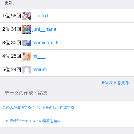
更新。
1
位 58回
__ottcd
2
位 34回
juni__nana
3
位 30回
maminam_8
4位 25回
mi___
5位 24回
mmum
6位以下を見る
データの作成・編集
この人が出演するイベントを新しく作成する
この声優/アーティストの情報を編集