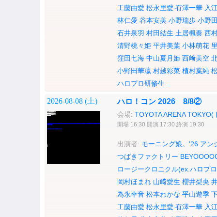
工藤由愛
松永里愛
有澤一華
入
林仁愛
谷本安美
小野瑞歩
小野
石井泉羽
村田結生
土居楓奏
西
清野桃々姫
平井美葉
小林萌花
窪田七海
中山夏月姫
西﨑美空
小野田華凜
村越彩菜
植村葉純
ハロプロ研修生
2026-08-08 (
土
)
ハロ！コン 2026 8/8②
会場:
TOYOTA ARENA TOK
開場 16:30 開演 17:30 終演 19:30
出演者:
モーニング娘。'26
アンジ
つばきファクトリー
BEYOOOO
ロージークロニクル(ex.ハロプロ
岡村ほまれ
山﨑愛生
櫻井梨央
為永幸音
松本わかな
平山遊季
工藤由愛
松永里愛
有澤一華
入