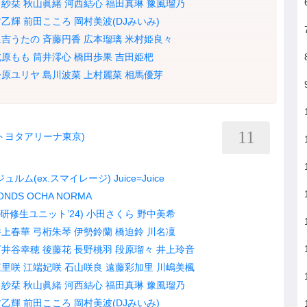
田紗栞
秋山眞緒
河西結心
福田真琳
豫風瑠乃
村乙輝
前田こころ
岡村美波(DJみいみ)
里吉うたの
斉藤円香
広本瑠璃
米村姫良々
北原もも
筒井澪心
橋田歩果
吉田姫杷
松原ユリヤ
島川波菜
上村麗菜
相馬優芽
11
YO(トヨタアリーナ東京)
ュルム(ex.スマイレージ)
Juice=Juice
ONDS
OCHA NORMA
研修生ユニット’24)
小田さくら
野中美希
井上春華
弓桁朱琴
伊勢鈴蘭
橋迫鈴
川名凜
下井谷幸穂
後藤花
長野桃羽
段原瑠々
井上玲音
江里咲
江端妃咲
石山咲良
遠藤彩加里
川嶋美楓
田紗栞
秋山眞緒
河西結心
福田真琳
豫風瑠乃
村乙輝
前田こころ
岡村美波(DJみいみ)