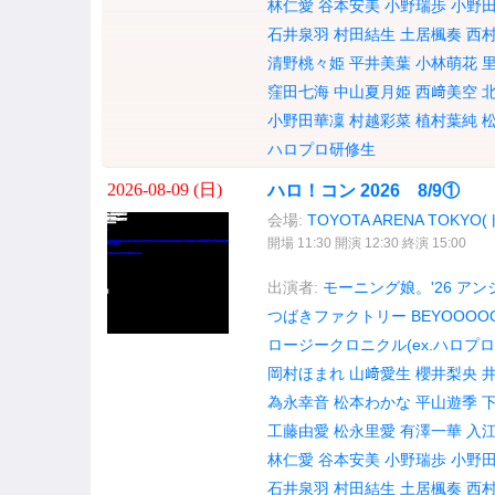
林仁愛
谷本安美
小野瑞歩
小野
石井泉羽
村田結生
土居楓奏
西
清野桃々姫
平井美葉
小林萌花
窪田七海
中山夏月姫
西﨑美空
小野田華凜
村越彩菜
植村葉純
ハロプロ研修生
2026-08-09 (
日
)
ハロ！コン 2026 8/9①
会場:
TOYOTA ARENA TOK
開場 11:30 開演 12:30 終演 15:00
出演者:
モーニング娘。'26
アンジ
つばきファクトリー
BEYOOOO
ロージークロニクル(ex.ハロプロ
岡村ほまれ
山﨑愛生
櫻井梨央
為永幸音
松本わかな
平山遊季
工藤由愛
松永里愛
有澤一華
入
林仁愛
谷本安美
小野瑞歩
小野
石井泉羽
村田結生
土居楓奏
西