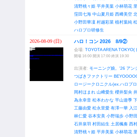
清野桃々姫
平井美葉
小林萌花
窪田七海
中山夏月姫
西﨑美空
小野田華凜
村越彩菜
植村葉純
ハロプロ研修生
2026-08-09 (
日
)
ハロ！コン 2026 8/9②
会場:
TOYOTA ARENA TOK
開場 16:00 開演 17:00 終演 19:30
出演者:
モーニング娘。'26
アンジ
つばきファクトリー
BEYOOOO
ロージークロニクル(ex.ハロプロ
岡村ほまれ
山﨑愛生
櫻井梨央
為永幸音
松本わかな
平山遊季
工藤由愛
松永里愛
有澤一華
入
林仁愛
谷本安美
小野瑞歩
小野
石井泉羽
村田結生
土居楓奏
西
清野桃々姫
平井美葉
小林萌花