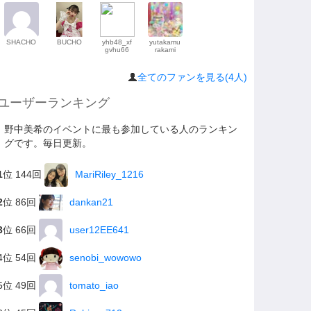
SHACHO
BUCHO
yhb48_xf
yutakamu
gvhu66
rakami
全てのファンを見る(4人)
ユーザーランキング
野中美希のイベントに最も参加している人のランキン
グです。毎日更新。
1
位 144回
MariRiley_1216
2
位 86回
dankan21
3
位 66回
user12EE641
4位 54回
senobi_wowowo
5位 49回
tomato_iao