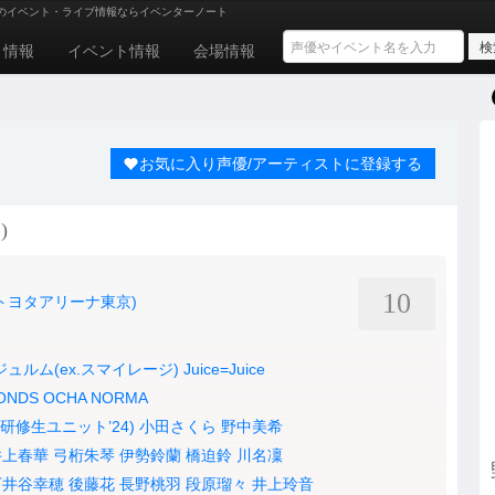
のイベント・ライブ情報ならイベンターノート
ト情報
イベント情報
会場情報
お気に入り声優/アーティストに登録する
)
10
YO(トヨタアリーナ東京)
ュルム(ex.スマイレージ)
Juice=Juice
ONDS
OCHA NORMA
研修生ユニット’24)
小田さくら
野中美希
井上春華
弓桁朱琴
伊勢鈴蘭
橋迫鈴
川名凜
下井谷幸穂
後藤花
長野桃羽
段原瑠々
井上玲音