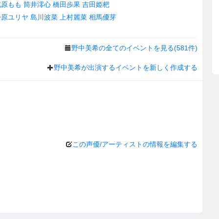
北原もも
筒井澪心
橋田歩果
吉田姫杷
松原ユリヤ
島川波菜
上村麗菜
相馬優芽
野中美希の全てのイベントを見る(581件)
野中美希が出演するイベントを新しく作成する
この声優/アーティストの情報を編集する