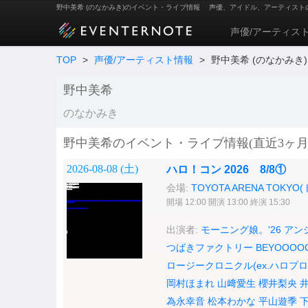
野中美希 (のなかみき)のイベント・ライブ情報
声優、アイドル、アーティスト
声優/アーティス
TOP
>
声優/アーティスト情報
>
野中美希 (のなかみき)
野中美希
のなかみき
野中美希のイベント・ライブ情報(直近3ヶ月
2026-08-08 (
土
)
ハロ！コン 2026 8/8①
会場:
TOYOTA ARENA TOK
開場 12:00 開演 13:00 終演 15:30
出演者:
モーニング娘。'26
アンジ
つばきファクトリー
BEYOOOO
ロージークロニクル(ex.ハロプロ
岡村ほまれ
山﨑愛生
櫻井梨央
為永幸音
松本わかな
平山遊季