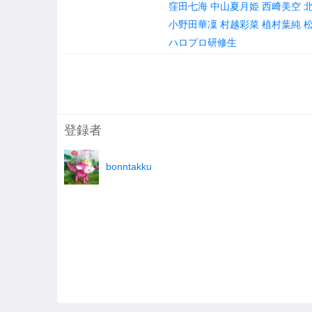
窪田七海
中山夏月姫
西﨑美空
小野田華凜
村越彩菜
植村葉純
ハロプロ研修生
登録者
bonntakku