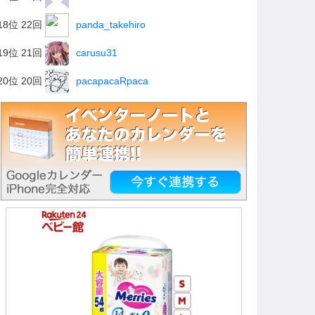
18位 22回
panda_takehiro
19位 21回
carusu31
20位 20回
pacapacaRpaca