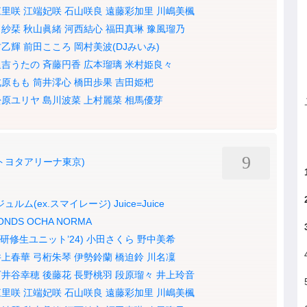
江里咲
江端妃咲
石山咲良
遠藤彩加里
川嶋美楓
田紗栞
秋山眞緒
河西結心
福田真琳
豫風瑠乃
村乙輝
前田こころ
岡村美波(DJみいみ)
里吉うたの
斉藤円香
広本瑠璃
米村姫良々
北原もも
筒井澪心
橋田歩果
吉田姫杷
松原ユリヤ
島川波菜
上村麗菜
相馬優芽
9
YO(トヨタアリーナ東京)
ュルム(ex.スマイレージ)
Juice=Juice
ONDS
OCHA NORMA
研修生ユニット’24)
小田さくら
野中美希
井上春華
弓桁朱琴
伊勢鈴蘭
橋迫鈴
川名凜
下井谷幸穂
後藤花
長野桃羽
段原瑠々
井上玲音
江里咲
江端妃咲
石山咲良
遠藤彩加里
川嶋美楓