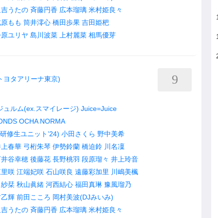
里吉うたの
斉藤円香
広本瑠璃
米村姫良々
北原もも
筒井澪心
橋田歩果
吉田姫杷
松原ユリヤ
島川波菜
上村麗菜
相馬優芽
9
YO(トヨタアリーナ東京)
ュルム(ex.スマイレージ)
Juice=Juice
ONDS
OCHA NORMA
研修生ユニット’24)
小田さくら
野中美希
井上春華
弓桁朱琴
伊勢鈴蘭
橋迫鈴
川名凜
下井谷幸穂
後藤花
長野桃羽
段原瑠々
井上玲音
江里咲
江端妃咲
石山咲良
遠藤彩加里
川嶋美楓
田紗栞
秋山眞緒
河西結心
福田真琳
豫風瑠乃
村乙輝
前田こころ
岡村美波(DJみいみ)
里吉うたの
斉藤円香
広本瑠璃
米村姫良々