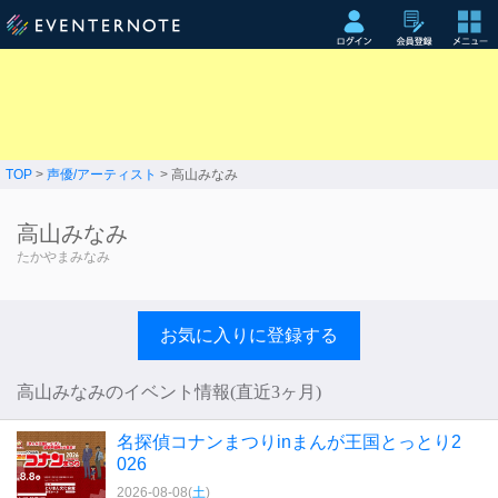
TOP
>
声優/アーティスト
> 高山みなみ
高山みなみ
たかやまみなみ
お気に入りに登録する
高山みなみのイベント情報(直近3ヶ月)
名探偵コナンまつりinまんが王国とっとり2
026
2026-08-08(
土
)