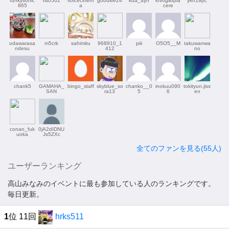
funkysonic
ris0502
voicecinem
goodlife24
kua_ayn
iovogliopia
ykn19pc
865
a
cere
odawarasa
m5crk
sahimitu
968910_1
piii
O5O5__M
takuwanwa
ndesu
412
no
chank5
GAMAHA_
bingo_staff
skyblue_so
chanko__0
inokuu090
tokityun.jiss
SAN
ra13
5
6
en
conan_fuk
0jA2dIDNU
uoka
Js5ZXc
全てのファンを見る(55人)
ユーザーランキング
高山みなみのイベントに最も参加している人のランキングです。
毎日更新。
1
位 11回
hrks511