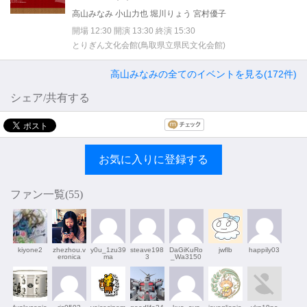
高山みなみ 小山力也 堀川りょう 宮村優子
開場 12:30 開演 13:30 終演 15:30
とりぎん文化会館(鳥取県立県民文化会館)
高山みなみの全てのイベントを見る(172件)
シェア/共有する
お気に入りに登録する
ファン一覧(
55
)
kiyone2
zhezhou.v
y0u_1zu39
steave198
DaGiKuRo
jwflb
happily03
eronica
ma
3
_Wa3150