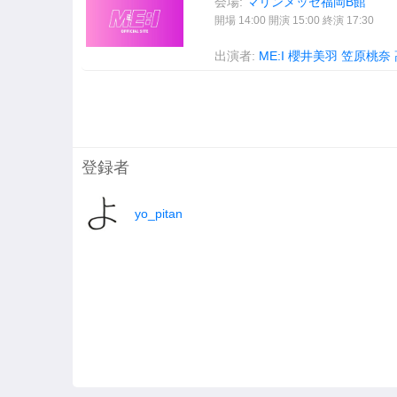
会場:
マリンメッセ福岡B館
開場 14:00 開演 15:00 終演 17:30
出演者:
ME:I
櫻井美羽
笠原桃奈
登録者
yo_pitan