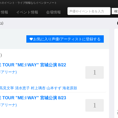
トのイベント・ライブ情報ならイベンターノート
ト情報
イベント情報
会場情報
ね)
お気に入り声優/アーティストに登録する
)
VE TOUR "ME:I WAY" 宮城公演 8/22
1
アリーナ)
高見文寧
清水恵子
村上璃杏
山本すず
海老原鼓
VE TOUR "ME:I WAY" 宮城公演 8/23
1
アリーナ)