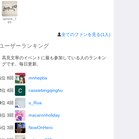
sphere_7
65
全てのファンを見る(1人)
ユーザーランキング
高見文寧のイベントに最も参加している人のランキン
グです。毎日更新。
1
位 8回
mnhepba
2
位 4回
cassiebingqinghu
3
位 4回
u_Rua
4位 3回
macaronholiday
5位 3回
NowOnHero