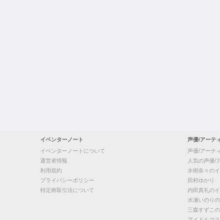
イベンターノート
声優/アーテ
イベンターノートについて
声優/アーテ
運営者情報
人気の声優/
利用規約
水樹奈々のイ
プライバシーポリシー
田村ゆかり
特定商取引法について
内田真礼のイ
水瀬いのりの
三森すずこの
アイドルマス