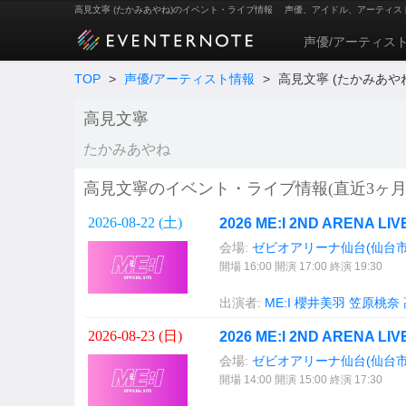
高見文寧 (たかみあやね)のイベント・ライブ情報
声優、アイドル、アーティス
声優/アーティス
TOP
>
声優/アーティスト情報
>
高見文寧 (たかみあや
高見文寧
たかみあやね
高見文寧のイベント・ライブ情報(直近3ヶ月
2026-08-22 (
土
)
2026 ME:I 2ND ARENA LI
会場:
ゼビオアリーナ仙台(仙台市
開場 16:00 開演 17:00 終演 19:30
出演者:
ME:I
櫻井美羽
笠原桃奈
2026-08-23 (
日
)
2026 ME:I 2ND ARENA LI
会場:
ゼビオアリーナ仙台(仙台市
開場 14:00 開演 15:00 終演 17:30