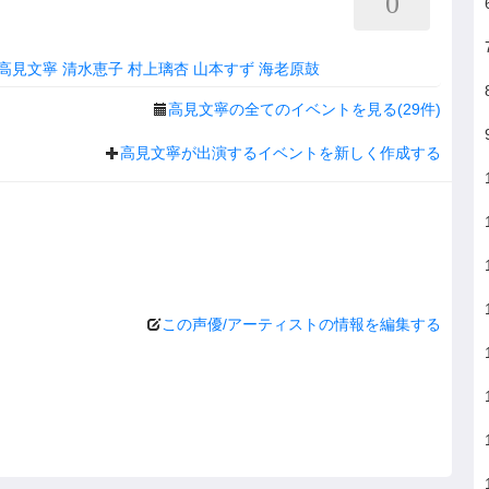
0
高見文寧
清水恵子
村上璃杏
山本すず
海老原鼓
高見文寧の全てのイベントを見る(29件)
高見文寧が出演するイベントを新しく作成する
この声優/アーティストの情報を編集する