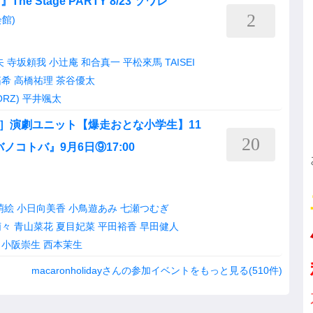
The Stage PARTY 8/23 ソワレ
2
館)
矢
寺坂頼我
小辻庵
和合真一
平松來馬
TAISEI
拓希
高橋祐理
茶谷優太
ORZ)
平井颯太
七十一弾］演劇ユニット【爆走おとな小学生】11
20
ノコトバ』9月6日⑨17:00
萌絵
小日向美香
小鳥遊あみ
七瀬つむぎ
萌々
青山菜花
夏目妃菜
平田裕香
早田健人
小阪崇生
西本茉生
macaronholidayさんの参加イベントをもっと見る(510件)