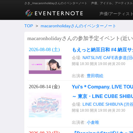
さき_/macaronholidayさんのイベンターノート
声優、アイドル、アーティスト
声優/アーティス
TOP
>
macaronholidayさんのイベンターノート
macaronholidayさんの参加予定イベント(近い
2026-08-08 (
土
)
もえっと納豆日和 #4 納豆
会場:
NATSLIVE CAFE表参道(旧co
開場 18:30 開演 19:00 終演 20:00
出演者:
豊田萌絵
2026-08-14 (
金
)
Yui's＊Company. LIVE
～ 東京・LINE CUBE SHI
会場:
LINE CUBE SHIBUYA (
開場 18:00 開演 19:00 終演 20:30
出演者:
小倉唯