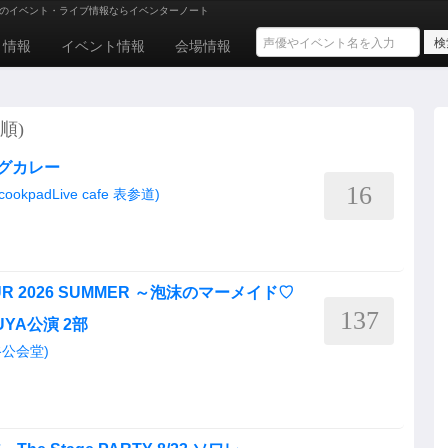
のイベント・ライブ情報ならイベンターノート
ト情報
イベント情報
会場情報
順)
サグカレー
16
okpadLive cafe 表参道)
 TOUR 2026 SUMMER ～泡沫のマーメイド♡
137
BUYA公演 2部
渋谷公会堂)