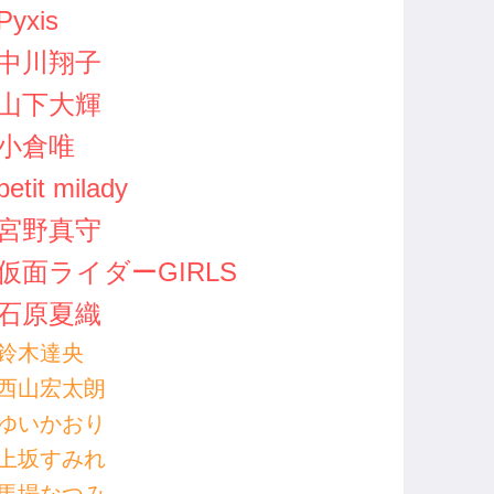
Pyxis
中川翔子
山下大輝
小倉唯
petit milady
宮野真守
仮面ライダーGIRLS
石原夏織
鈴木達央
西山宏太朗
ゆいかおり
上坂すみれ