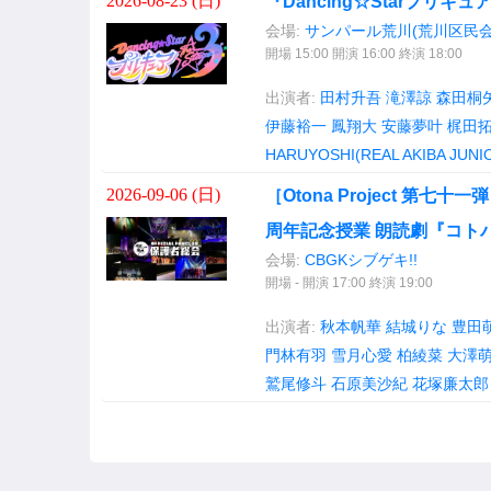
2026-08-23 (
日
)
『Dancing☆Starプリキュア』
会場:
サンパール荒川(荒川区民会
開場 15:00 開演 16:00 終演 18:00
出演者:
田村升吾
滝澤諒
森田桐
伊藤裕一
鳳翔大
安藤夢叶
梶田
HARUYOSHI(REAL AKIBA JUNI
2026-09-06 (
日
)
［Otona Project 第
周年記念授業 朗読劇『コトバ
会場:
CBGKシブゲキ!!
開場 - 開演 17:00 終演 19:00
出演者:
秋本帆華
結城りな
豊田
門林有羽
雪月心愛
柏綾菜
大澤
鷲尾修斗
石原美沙紀
花塚廉太郎