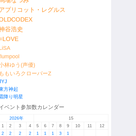
馬場なつみ
アプリコット・レグルス
OLDCODEX
神谷浩史
=LOVE
LiSA
flumpool
小林ゆう(声優)
ももいろクローバーZ
JYJ
東方神起
霜降り明星
イベント参加数カレンダー
2026年
15
1
2
3
4
5
6
7
8
9
10
11
12
2
2
2
2
1
1
1
3
1