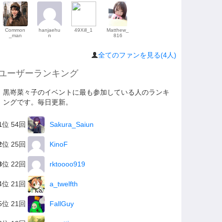
Common
hanjaehu
49Xill_1
Matthew_
_man
n
816
全てのファンを見る(4人)
ユーザーランキング
黒嵜菜々子のイベントに最も参加している人のランキ
ングです。毎日更新。
1
位 54回
Sakura_Saiun
2
位 25回
KinoF
3
位 22回
rktoooo919
4位 21回
a_twelfth
5位 21回
FallGuy