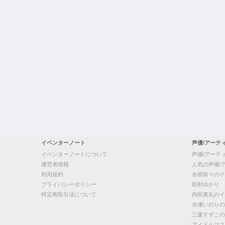
イベンターノート
声優/アーテ
イベンターノートについて
声優/アーテ
運営者情報
人気の声優/
利用規約
水樹奈々のイ
プライバシーポリシー
田村ゆかり
特定商取引法について
内田真礼のイ
水瀬いのりの
三森すずこの
アイドルマス