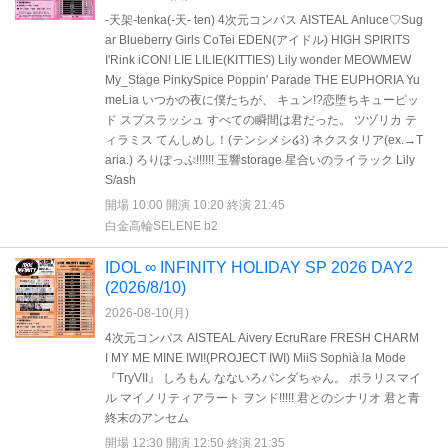
-天架-tenka(-天- ten) 4次元コンパス AISTEAL Anluce♡Sug
ar Blueberry Girls CoTei EDEN(アイドル) HIGH SPIRITS
I'Rink iCON! LIE LILIE(KITTIES) Lily wonder MEOWMEW
My_Stage PinkySpice Poppin' Parade THE EUPHORIA Yu
meLia いつかの夜に僕たちが、 キュン!?恋堕ちキューピッ
ド スプスラッシュ すべての瞬間は君だった。 ツヅリカ テ
ィラミス てんしめし！(テンシメシ໒꒱) ネクスタリア(ex.→T
aria.) ろりぽっぷ!!!!!! 玉響storage 星合いのライラック Lily
S/ash
開場 10:00 開演 10:20 終演 21:45
白金高輪SELENE b2
IDOL ∞ INFINITY HOLIDAY SP 2026 DAY2
(2026/8/10)
2026-08-10(
月
)
4次元コンパス AISTEAL Aivery EcruRare FRESH CHARM
I MY ME MINE IWI!(PROJECT IWI) MiiS Sophià la Mode
『TryVII』 しろもん なないろパンダちゃん。 ポラリスマイ
ル マイノリティアラート ヲンド!!!!! 君とのシナリオ 君と青
終末のアンセム
開場 12:30 開演 12:50 終演 21:35