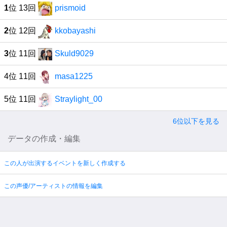
1
位 13回
prismoid
2
位 12回
kkobayashi
3
位 11回
Skuld9029
4位 11回
masa1225
5位 11回
Straylight_00
6位以下を見る
データの作成・編集
この人が出演するイベントを新しく作成する
この声優/アーティストの情報を編集