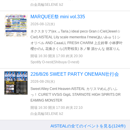
白金高輪SELENE b2
MARQUEE祭 mini vol.335
2026-08-12(
水
)
ネクスタリア(ex.→Taria.) ideal peco Gran☆Ciel(Jewel☆
Ciel) AISTEAL Lily scale mementoa I’mew(あいみゅう) シ
オリベル AND CaaaLL FRESH CHARM 上丘鈴華 小林夢叶
櫻かのん 花奏さくら(月野桜良) 氷ノ黎 源かんな 徳富りん
開場 16:30 開演 17:00 終演 20:30
Spotify O-nest(Shibuya O-nest)
226/8/26 SWEET PARTY ONEMAN壮行会
2026-08-26(
水
)
Sweet Alley Cent Heaven AISTEAL カリスマめんざいふ
っ！ CURE'T VVSiS GigiL STARNOTE HIGH SPIRITS DR
EAMING MONSTER
開場 16:30 開演 17:00 終演 22:10
白金高輪SELENE b2
AISTEALの全てのイベントを見る(124件)