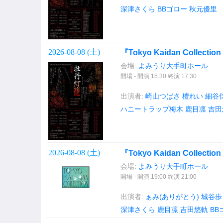
深津さくら
BBゴロー
秋元優里
2026-08-08 (
土
)
『Tokyo Kaidan Collection
会場:
よみうり大手町ホール
開場 - 開演 15:30 終演 17:30
出演者:
崎山つばさ
檀れい
細谷
ハニートラップ梅木
鹿目凛
吉田
2026-08-08 (
土
)
『Tokyo Kaidan Collecti
会場:
よみうり大手町ホール
開場 - 開演 19:00 終演 21:00
出演者:
ぁみ(ありがとう)
城谷歩
深津さくら
鹿目凛
吉田悠軌
BB