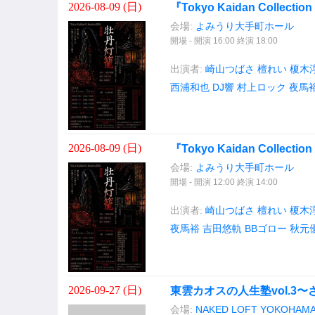
2026-08-09 (
日
)
『Tokyo Kaidan Collection
会場:
よみうり大手町ホール
開場 - 開演 16:00 終演 18:00
出演者:
崎山つばさ
檀れい
榎木
西浦和也
DJ響
村上ロック
夜馬
2026-08-09 (
日
)
『Tokyo Kaidan Collection
会場:
よみうり大手町ホール
開場 - 開演 12:00 終演 14:00
出演者:
崎山つばさ
檀れい
榎木
夜馬裕
吉田悠軌
BBゴロー
秋元
2026-09-27 (
日
)
東雲カオスの人生塾vol.3
会場:
NAKED LOFT YOKOH