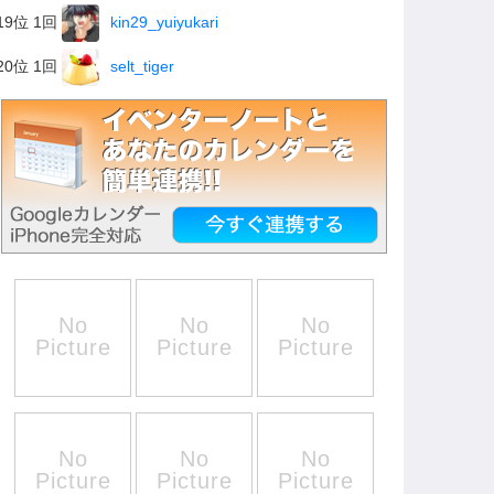
19位 1回
kin29_yuiyukari
20位 1回
selt_tiger