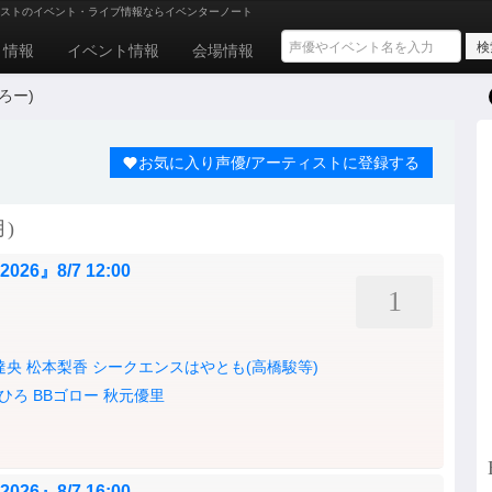
ストのイベント・ライブ情報ならイベンターノート
ト情報
イベント情報
会場情報
ろー)
お気に入り声優/アーティストに登録する
)
 2026』8/7 12:00
1
達央
松本梨香
シークエンスはやとも(高橋駿等)
ひろ
BBゴロー
秋元優里
 2026』8/7 16:00