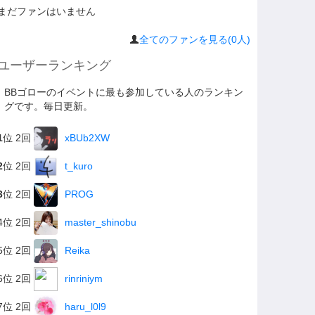
まだファンはいません
全てのファンを見る(0人)
ユーザーランキング
BBゴローのイベントに最も参加している人のランキン
グです。毎日更新。
1
位 2回
xBUb2XW
2
位 2回
t_kuro
3
位 2回
PROG
4位 2回
master_shinobu
5位 2回
Reika
6位 2回
rinriniym
7位 2回
haru_l0l9