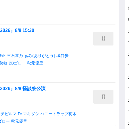
 2026』8/8 15:30
0
佳正
三石琴乃
ぁみ(ありがとう)
城谷歩
悠軌
BBゴロー
秋元優里
on 2026』8/8 怪談祭公演
0
チビルマ
Dr.マキダシ
ハニートラップ梅木
ゴロー
秋元優里