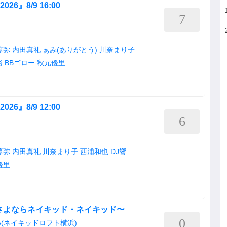
 2026』8/9 16:00
7
淳弥
内田真礼
ぁみ(ありがとう)
川奈まり子
裕
BBゴロー
秋元優里
 2026』8/9 12:00
6
淳弥
内田真礼
川奈まり子
西浦和也
DJ響
優里
〜さよならネイキッド・ネイキッド〜
0
AMA(ネイキッドロフト横浜)