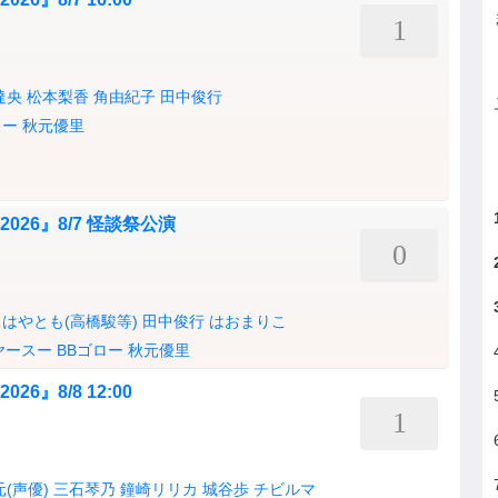
1
達央
松本梨香
角由紀子
田中俊行
ロー
秋元優里
on 2026』8/7 怪談祭公演
0
はやとも(高橋駿等)
田中俊行
はおまりこ
ヤースー
BBゴロー
秋元優里
 2026』8/8 12:00
1
(声優)
三石琴乃
鐘崎リリカ
城谷歩
チビルマ