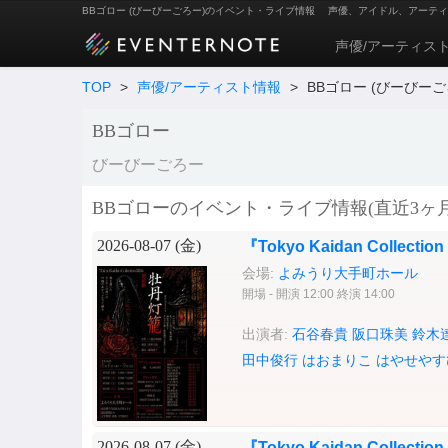
BBゴロー (びーびーごろー)のイベント・ライブ情報
声優、アイドル、アーティ
声優/アーティス
TOP
>
声優/アーティスト情報
>
BBゴロー (びーびーご
BBゴロー
びーびーごろー
BBゴローのイベント・ライブ情報(直近3ヶ月
2026-08-07 (
金
)
『Tokyo Kaidan Collection
会場:
よみうり大手町ホール
開場 - 開演 12:00 終演 14:00
出演者:
石谷春貴
阪口珠美
鈴木
田中俊行
はおまりこ
はやせやす
2026-08-07 (
金
)
『Tokyo Kaidan Collection