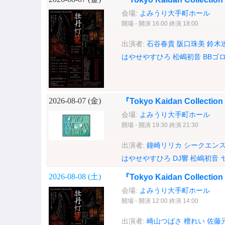
会場:
よみうり大手町ホール
開場 - 開演 16:00 終演 18:00
出演者:
石谷春貴
阪口珠美
鈴木
はやせやすひろ
松嶋初音
BBゴ
2026-08-07 (
金
)
『Tokyo Kaidan Collecti
会場:
よみうり大手町ホール
開場 - 開演 19:30 終演 21:30
出演者:
鐘崎リリカ
シークエンス
はやせやすひろ
DJ響
松嶋初音
2026-08-08 (
土
)
『Tokyo Kaidan Collection
会場:
よみうり大手町ホール
開場 - 開演 12:00 終演 14:00
出演者:
崎山つばさ
檀れい
佐藤元