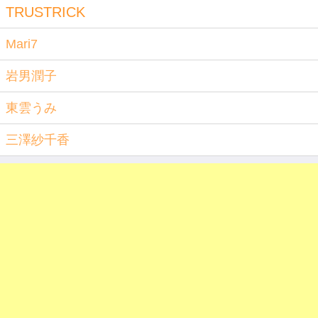
TRUSTRICK
Mari7
岩男潤子
東雲うみ
三澤紗千香