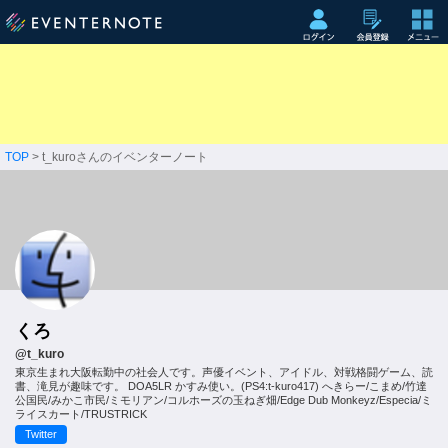
TOP
> t_kuroさんのイベンターノート
くろ
@t_kuro
東京生まれ大阪転勤中の社会人です。声優イベント、アイドル、対戦格闘ゲーム、読
書、滝見が趣味です。 DOA5LR かすみ使い。(PS4:t-kuro417) へきらー/こまめ/竹達
公国民/みかこ市民/ミモリアン/コルホーズの玉ねぎ畑/Edge Dub Monkeyz/Especia/ミ
ライスカート/TRUSTRICK
Twitter