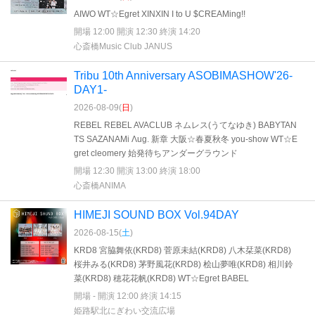
AIWO WT☆Egret XINXIN I to U $CREAMing!!
開場 12:00 開演 12:30 終演 14:20
心斎橋Music Club JANUS
Tribu 10th Anniversary ASOBIMASHOW'26-
DAY1-
2026-08-09(
日
)
REBEL REBEL AVACLUB ネムレス(うてなゆき) BABYTAN
TS SAZANAMi Λug. 新章 大阪☆春夏秋冬 you-show WT☆E
gret cleomery 始発待ちアンダーグラウンド
開場 12:30 開演 13:00 終演 18:00
心斎橋ANIMA
HIMEJI SOUND BOX Vol.94DAY
2026-08-15(
土
)
KRD8 宮脇舞依(KRD8) 菅原未結(KRD8) 八木栞菜(KRD8)
桜井みる(KRD8) 茅野風花(KRD8) 桧山夢唯(KRD8) 相川鈴
菜(KRD8) 穂花花帆(KRD8) WT☆Egret BABEL
開場 - 開演 12:00 終演 14:15
姫路駅北にぎわい交流広場