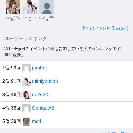
oga_701_
mimiyoooo
yu_kun082
N7
n
8
全てのファンを見る(3人)
ユーザーランキング
WT☆Egretのイベントに最も参加している人のランキングです。
毎日更新。
1
位 99回
pirohm
2
位 91回
mimiyoooon
3
位 46回
nd2620
4位 38回
ContactAll
5位 29回
mori