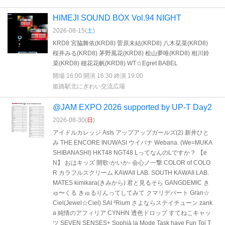
HIMEJI SOUND BOX Vol.94 NIGHT
2026-08-15(
土
)
KRD8 宮脇舞依(KRD8) 菅原未結(KRD8) 八木栞菜(KRD8)
桜井みる(KRD8) 茅野風花(KRD8) 桧山夢唯(KRD8) 相川鈴
菜(KRD8) 穂花花帆(KRD8) WT☆Egret BABEL
開場 16:00 開演 16:30 終演 19:00
姫路駅北にぎわい交流広場
@JAM EXPO 2026 supported by UP-T Day2
2026-08-30(
日
)
アイドルカレッジ AsIs アップアップガールズ(2) 新井ひと
み THE ENCORE INUWASI ウイバナ Webana. (We=MUKA
SHIBANASHI) HKT48 NGT48 LってなんのLですか？ 【e
N】 おはキッズ 開歌-かいか- 会心ノ一撃 COLOR of COLO
R カラフルスクリーム KAWAII LAB. SOUTH KAWAII LAB.
MATES kimikara(きみから) 君と見るそら GANGDEMIC き
ゅ〜くる きゅるりんってしてみて クマリデパート Gran☆
Ciel(Jewel☆Ciel) SAI ²Rium さよならステイチューン zank
a 純情のアフィリア CYNHN 透色ドロップ すてねこキャッ
ツ SEVEN SENSES+ Sophià la Mode Task have Fun Toi T