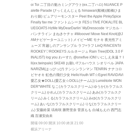
oi Toi 二丁目の魁カミングアウト(ex.二丁ハロ) NUANCE P
alette Parade びっくえんじぇる himawari(船橋)(船橋ひま
わり娘) ピュアリーモンスター Peel the Apple PinkySpice
Finally fav me ファントムシータ FES☆TIVE FOKALITE BL
UEGOATS HzMe MyDearDarlin’ MyDresscode マジカル・
パンチライン まねきケチャ #Mooove! Move Next Knot(@J
AMナビゲーターユニット) メイビーME モナキ 夜光性アミ
ューズ 宵越しのアンサンブル ラフ×ラフ LinQ RiNCENT♯
ROOKEY♡ROOKEYS ルルネージュ Rain Tree(IDOL 3.0 F
INALIST) log you わーすた @onefive iON! いにしえ永遠？ I
ll(ex.twinpale) SKE48 お願い!!フルハウス シオリベル JAPA
NARIZM(はっぴっぴ) テンシンランマン TENRIN ナナコロ
ビヤオキ 虹色の飛行少女 HelloYouth WT☆Egret RAViDAVi
愛乙女★DOLL(愛乙女☆DOLL(チームL)) Lumiétoile WON
DER*WHITE なこ(カラフルスクリーム) ゆうか(カラフルス
クリーム) かれん(カラフルスクリーム) あみ(カラフルスク
リーム) みくる(カラフルスクリーム) みゆ(カラフルスクリ
ーム) あいな(カラフルスクリーム) りな(カラフルスクリー
ム) 安藤鈴菜 塙有咲 勝野里奈 菅原もも 白城もえの 西門志
織 百瀬安由未
開場 09:00 開演 10:00 終演 21:00
横浜アリーナ