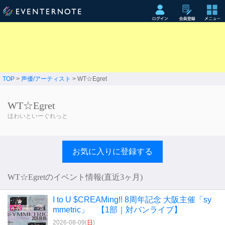
TOP
>
声優/アーティスト
> WT☆Egret
WT☆Egret
ほわいといーぐれっと
お気に入りに登録する
WT☆Egretのイベント情報(直近3ヶ月)
I to U $​CREAMing!! 8周年記念 大阪主催「sy
mmetric」 【1部｜対バンライブ】
2026-08-09(
日
)