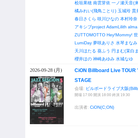
桧垣果穂
南雲芽依
一ノ瀬天音(
橘みれい(飛鳥ことり)
玉城玲
貫
春日さくら
咲川ひなの
本村玲奈
アキシブproject
AdamLilith
alma
ZUTTOMOTTO
Hey!Mommy!
世
LumiDay
夢咲ありさ
水琴まなみ
天川ほたる
葵ふう
円まむ(茉白ま
櫻井ほの
神崎あゆみ
水城なゆ
2026-09-28 (
月
)
CiON Billboard Live TOUR
STAGE
会場:
ビルボードライブ大阪(Billboar
開場 17:00 開演 18:00 終演 19:30
出演者:
CiON(C;ON)