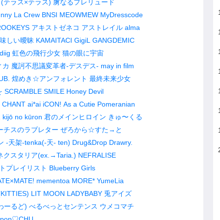
(テラス×テラス)
虜なるプレリュード
nny La Crew
BNSI
MEOWMEW
MyDresscode
OOKEYS
アキストゼネコ
アストレイル
alma
味しい曖昧
KAMAITACI
GigiL
GANGDEMIC
diig
虹色の飛行少女
猫の眼に宇宙
ィカ
魔訶不思議変革者-デスデス-
may in film
UB.
煌めき☆アンフォレント
最終未来少女
を
SCRAMBLE SMILE
Honey Devil
 CHANT
ai*ai
iCON!
As a Cutie Pomeranian
R
kijō no kūron
君のメインヒロイン
きゅ〜くる
ーチスのラブレター
ぜろから☆すた→と
ン
-天架-tenka(-天- ten)
Drug&Drop
Drawry.
ネクスタリア(ex.→Taria.)
NEFRALISE
トプレイリスト
Blueberry Girls
TE×MATE!
mementoa
MORE*
YumeLia
(KITTIES)
LIT MOON
LADYBABY
兎アイズ
わーるど)
べるべっとセンテンス
ウメコマチ
lipop♡CHU