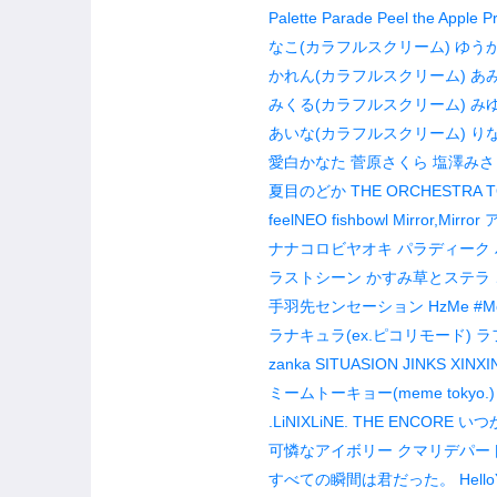
Palette Parade
Peel the Apple
P
なこ(カラフルスクリーム)
ゆう
かれん(カラフルスクリーム)
あ
みくる(カラフルスクリーム)
み
あいな(カラフルスクリーム)
り
愛白かなた
菅原さくら
塩澤みさ
夏目のどか
THE ORCHESTRA 
feelNEO
fishbowl
Mirror,Mirror
ア
ナナコロビヤオキ
パラディーク
ラストシーン
かすみ草とステラ
手羽先センセーション
HzMe
#M
ラナキュラ(ex.ピコリモード)
ラ
zanka
SITUASION
JINKS
XINXI
ミームトーキョー(meme tokyo.)
.LiNIXLiNE.
THE ENCORE
いつ
可憐なアイボリー
クマリデパー
すべての瞬間は君だった。
Hello