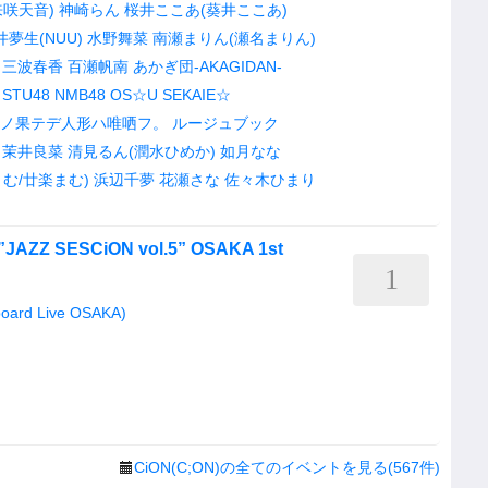
来咲天音)
神崎らん
桜井ここあ(葵井ここあ)
井夢生(NUU)
水野舞菜
南瀬まりん(瀬名まりん)
三波春香
百瀬帆南
あかぎ団-AKAGIDAN-
STU48
NMB48
OS☆U
SEKAIE☆
ノ果テデ人形ハ唯哂フ。
ルージュブック
茉井良菜
清見るん(潤水ひめか)
如月なな
む/廿楽まむ)
浜辺千夢
花瀬さな
佐々木ひまり
 ”JAZZ SESCiON vol.5” OSAKA 1st
1
d Live OSAKA)
CiON(C;ON)の全てのイベントを見る(567件)