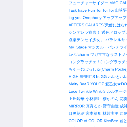
フューチャーサイダー
MAGICAL
Task have Fun
Toi Toi Toi
山﨑夢
log you
Onephony
アップアップ
AFTERS
CAL&RES(天使にはな
シンデレラ宣言！
透色ドロップ
点染テンセイ少女。
パラレルサイダー
My_Stage
マジカル・パンチラ
Lv.♡charm
ワガママなラストノ
コングラッチェ！(コングラッチ
ちゃーむぽっしゅ(Charm Poche
HIGH SPIRITS
buGG
ハレとハ
Melty BeaR
YOLOZ
愛乙女★DOL
Luce Twinkle Wink☆
ルルネージ
上丘鈴華
小林夢叶
櫻かのん
花奏
MIRROR
真宵るか
野守由逢
成
目黒萌結
宮本菜那
林茜実里
西
COLOR of COLOR
KissBee
君