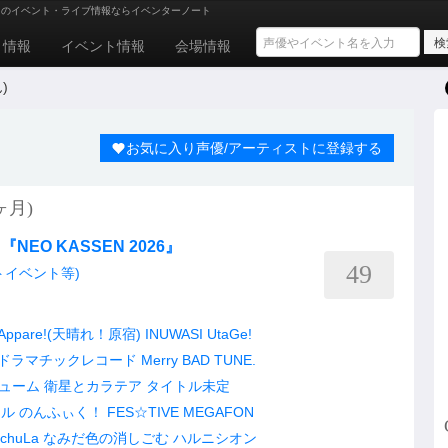
トのイベント・ライブ情報ならイベンターノート
ト情報
イベント情報
会場情報
)
お気に入り声優/アーティストに登録する
ヶ月)
『NEO KASSEN 2026』
49
トイベント等)
Appare!(天晴れ！原宿)
INUWASI
UtaGe!
ドラマチックレコード
Merry BAD TUNE.
ューム
衛星とカラテア
タイトル未定
ール
のんふぃく！
FES☆TIVE
MEGAFON
chuLa
なみだ色の消しごむ
ハルニシオン