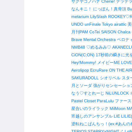
サクヤコノハナ
Cherie!
テラテラ
なんキニ！
にっぽん！真骨頂
Bu
metarium
LilyS/ash
ROOKEY♡R
UNDO
unFinale Tokyo
airattic
美
月刊PAM
CoTei
SAISON
Chalca
Brave Mental Orchestra
ベロテ
NMB48
♡めるみみ♡
AKANECL
CiON(C;ON)
17秒前の瞬きに光
Hey!Mommy!
メイビーME
LOVE
Aerolipop
EcruRare
ON THE AI
SAKURADOLL
シオリベル
スタ
月とソーダ
強がりセンセーショ
なう♡すとれーじ
NiLUNLOCK
Pastel Closet
ParaLulu
ファース
星合いのライラック
MilMoon
MA
宵越しのアンサンブル
LIE LILIE
逆転ねこぱんちっ！(ex.#あんの
TERIOS
STARRY×NIGHT↗︎
Lol