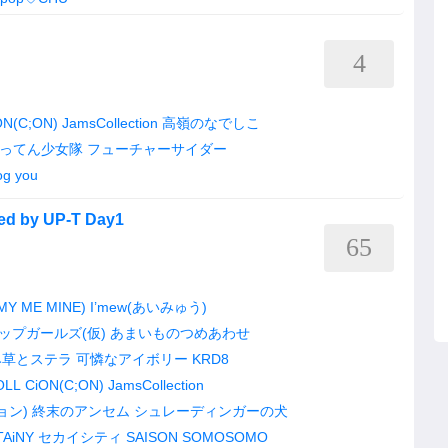
4
ON(C;ON)
JamsCollection
高嶺のなでしこ
ってん少女隊
フューチャーサイダー
og you
d by UP-T Day1
65
Y ME MINE)
I’mew(あいみゅう)
ップガールズ(仮)
あまいものつめあわせ
み草とステラ
可憐なアイボリー
KRD8
OLL
CiON(C;ON)
JamsCollection
ョン)
終末のアンセム
シュレーディンガーの犬
TAiNY
セカイシティ
SAISON
SOMOSOMO