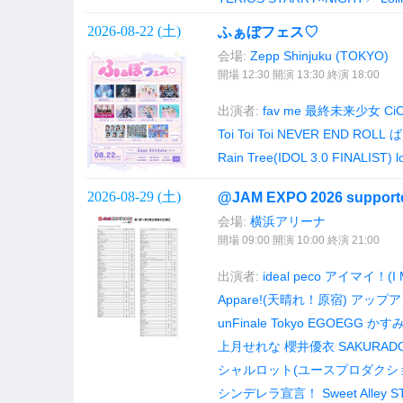
2026-08-22 (
土
)
ふぁぼフェス♡
会場:
Zepp Shinjuku (TOKYO)
開場 12:30 開演 13:30 終演 18:00
出演者:
fav me
最終未来少女
Ci
Toi Toi Toi
NEVER END ROLL
ば
Rain Tree(IDOL 3.0 FINALIST)
l
2026-08-29 (
土
)
@JAM EXPO 2026 supporte
会場:
横浜アリーナ
開場 09:00 開演 10:00 終演 21:00
出演者:
ideal peco
アイマイ！(I M
Appare!(天晴れ！原宿)
アップア
unFinale Tokyo
EGOEGG
かす
上月せれな
櫻井優衣
SAKURAD
シャルロット(ユースプロダクシ
シンデレラ宣言！
Sweet Alley
S