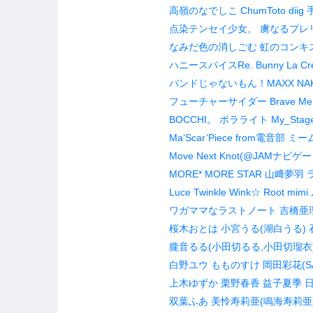
高嶺のなでしこ
ChumToto
diig
点染テンセイ少女。
虜なるプレ
なみだ色の消しごむ
虹のコンキ
ハニースパイスRe.
Bunny La C
バンドじゃないもん！MAXX NAK
フューチャーサイダー
Brave Men
BOCCHI。
ポラライト
My_Stag
Ma’Scar’Piece from電音部
ミーム
Move Next Knot(@JAMナビ
MORE*
MORE STAR
山﨑夢羽
Luce Twinkle Wink☆
Root mimi
ワガママなラストノート
吉橋亜
桜木おとは
小宮うる(湖白うる)
朧音るる(小田切るる,小田切瑠衣
白野ユウ
もものすけ
岡田彩花(SAI
上木ゆずか
栗野春香
益子夏季
双葉ふあ
美怜寿莉亜(鳴海寿莉亜