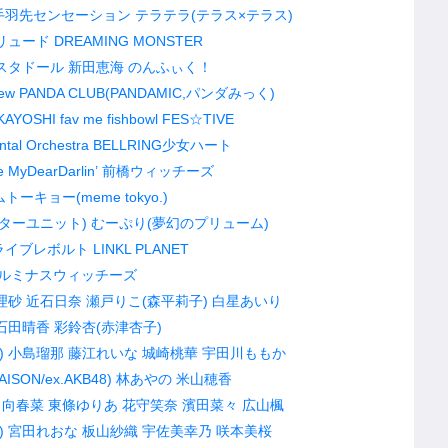
手羽先センセーション
テラテラ(テラス×テラス)
リュード
DREAMING MONSTER
スタドール
新田恵海
のんふぃく！
rew
PANDA CLUB(PANDAMIC,パンダみっく)
AYOSHI
fav me
fishbowl
FES☆TIVE
tal Orchestra
BELLRING少女ハート
e
MyDearDarlin’
前橋ウィッチーズ
トーキョー(meme tokyo.)
ゲーターユニット)
むーぷり(夢幻のプリューム)
ライブレボルト
LINKL PLANET
ルミナスウィッチーズ
理砂
近石日奈
瀬戸りこ(森平莉子)
白星あいり
石田晴香
彩鈴杏(赤津杏子)
)
小島瑠那
藤江れいな
城崎桃華
宇田川ももか
SON/ex.AKB48)
林あやの
米山穂香
日向春菜
東條ゆりあ
花守笑奈
濱田菜々
広山楓
)
宮田れおな
板山紗織
宇佐美幸乃
咲本美桜