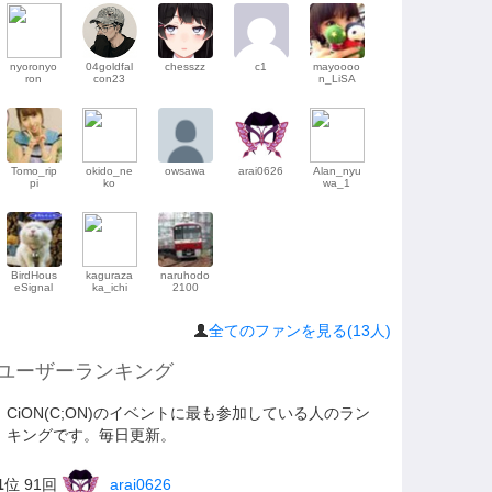
nyoronyo
04goldfal
chesszz
c1
mayoooo
ron
con23
n_LiSA
Tomo_rip
okido_ne
owsawa
arai0626
Alan_nyu
pi
ko
wa_1
BirdHous
kaguraza
naruhodo
eSignal
ka_ichi
2100
全てのファンを見る(13人)
ユーザーランキング
CiON(C;ON)のイベントに最も参加している人のラン
キングです。毎日更新。
1
位 91回
arai0626