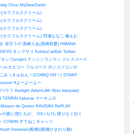
retty Chuu
MyDearDarlin’
か(カラフルスクリーム)
み(カラフルスクリーム)
ゆ(カラフルスクリーム)
な(カラフルスクリーム)
羽瀬ななこ
楠えむ
き
深月うの
黒崎りあ(黒崎莉愛)
HIBANA
TOKYO
キングサリ
Kolokol
selfish
Tohkei
キシブproject
テンシンランマン
ドレスコード
ハルカエコー
フルコース
ポンコツコンポ
こみっきゅおん！(COMIQ ON！)
STAiNY
ooove!
#よーよーよー
フ×ラフ
Axelight
AdamLilith
Ill(ex.twinpale)
N
TENRIN
hakanai
マーキュロ
Maison de Queen
RAViDAVi
RePLAY
かの夜に僕たちが、
OS☆U
O₂
限りなく白く
ト
CYNHN
すてねこキャッツ
Youth
himawari(船橋)(船橋ひまわり娘)