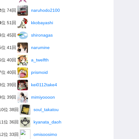
2
位 74回
naruhodo2100
3
位 51回
kkobayashi
4位 45回
shironagas
5位 41回
narumine
6位 40回
a_twelfth
7位 40回
prismoid
8位 39回
kei0112take4
9位 39回
mimiyoooon
10位 38回
soul_takatou
11位 36回
kyanata_daoh
12位 33回
omisoosimo