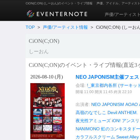
CiON(C;ON) (しーおん)のイベント・ライブ情報
声優、アイドル、アーティス
声優/アーティス
TOP
>
声優/アーティスト情報
>
CiON(C;ON) (しーおん
CiON(C;ON)
しーおん
CiON(C;ON)のイベント・ライブ情報(直近3
2026-08-10 (
月
)
NEO JAPONISM主催フェス 
会場:
!_東京都内各所 (サーキッ
開場 11:00 開演 11:45 終演 22:10
出演者:
NEO JAPONISM
AOAO
高嶺のなでしこ
Devil ANTHEM.
夜光性アミューズ
iON!
アンスリ
NANIMONO
虹のコンキスタド
カラフルスクリーム
Sweet Alley