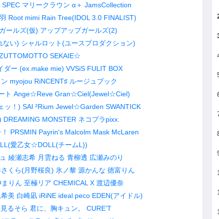
 SPEC
マリークラウン
α＋
JamsCollection
羽
Root mimi
Rain Tree(IDOL 3.0 FINALIST)
ガールズ(仮)
アップアップガールズ(2)
れない)
シャルロット(ユースプロダクション)
ZUTTOMOTTO
SEKAIE☆
 (ex.make mie)
VVSiS
FULIT BOX
イン
myojou
RiNCENT♯
ルージュブック
ート
Ange☆Reve
Gran☆Ciel(Jewel☆Ciel)
ェッ！)
SAI ²Rium
Jewel☆Garden
SWANTICK
)
DREAMING MONSTER
ネコプラpixx.
レ！
PRSMIN
Payrin's
Malcolm Mask McLaren
L(愛乙女☆DOLL(チームL))
ュ
綾瀬志希
月雲ねる
青柳透
広瀬みのり
さくら(月野桜良)
氷ノ黎
源かんな
徳富りん
神まりん
至極リア
CHEMICAL X
渡辺優奈
尾希美
白崎凪
iRiNE
ideal peco
EDEN(アイドル)
と見るそら
君に、胸キュン。
CURE'T