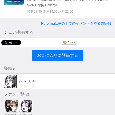
Palette Parade Task have Fun 月宵◇クレシェンテ Pure m
akeR Happy Holiday!!
開場 18:30 開演 19:00 終演 22:00
Pure makeRの全てのイベントを見る(95件)
シェア/共有する
お気に入りに登録する
登録者
poter0104
ファン一覧(
2
)
snowmelt_
poter0104