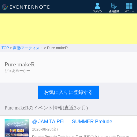
TOP
>
声優/アーティスト
> Pure makeR
Pure makeR
ぴゅあめーかー
お気に入りに登録する
Pure makeRのイベント情報(直近3ヶ月)
@ JAM TAIPEI ― SUMMER Prelude ―
2026-08-28(
金
)