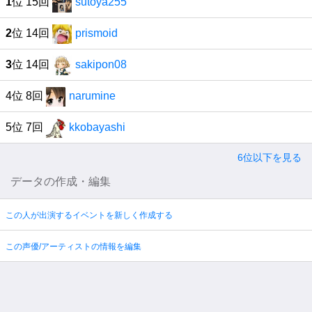
1
位 15回
sutoya255
2
位 14回
prismoid
3
位 14回
sakipon08
4位 8回
narumine
5位 7回
kkobayashi
6位以下を見る
データの作成・編集
この人が出演するイベントを新しく作成する
この声優/アーティストの情報を編集