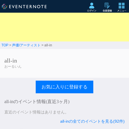
TOP
>
声優/アーティスト
> all-in
all-in
おーるいん
お気に入りに登録する
all-inのイベント情報(直近3ヶ月)
直近のイベント情報はありません。
all-inの全てのイベントを見る(92件)