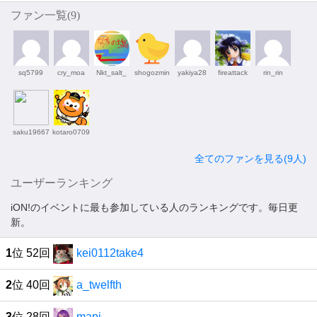
ファン一覧(
9
)
sq5799
cry_moa
Nkt_salt_
shogozmin
yakiya28
fireattack
rin_rin
saku19667
kotaro0709
全てのファンを見る(9人)
ユーザーランキング
iON!のイベントに最も参加している人のランキングです。毎日更
新。
1
位 52回
kei0112take4
2
位 40回
a_twelfth
3
位 28回
mapi