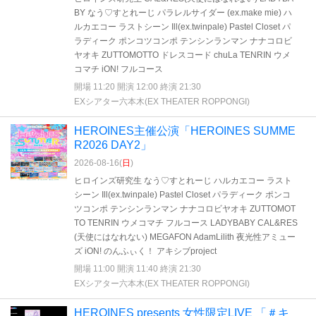
BY なう♡すとれーじ パラレルサイダー (ex.make mie) ハ
ルカエコー ラストシーン Ill(ex.twinpale) Pastel Closet パ
ラディーク ポンコツコンポ テンシンランマン ナナコロビ
ヤオキ ZUTTOMOTTO ドレスコード chuLa TENRIN ウメ
コマチ iON! フルコース
開場 11:20 開演 12:00 終演 21:30
EXシアター六本木(EX THEATER ROPPONGI)
HEROINES主催公演「HEROINES SUMME
R2026 DAY2」
2026-08-16(
日
)
ヒロインズ研究生 なう♡すとれーじ ハルカエコー ラスト
シーン Ill(ex.twinpale) Pastel Closet パラディーク ポンコ
ツコンポ テンシンランマン ナナコロビヤオキ ZUTTOMOT
TO TENRIN ウメコマチ フルコース LADYBABY CAL&RES
(天使にはなれない) MEGAFON AdamLilith 夜光性アミュー
ズ iON! のんふぃく！ アキシブproject
開場 11:00 開演 11:40 終演 21:30
EXシアター六本木(EX THEATER ROPPONGI)
HEROINES presents 女性限定LIVE 「＃キ