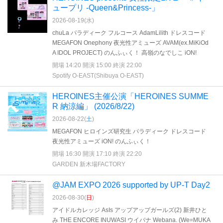
ュープリ -Queen&Princess-」
2026-08-19(
水
)
chuLa パラディーク フルコース AdamLilith ドレスコード
MEGAFON Onephony 夜光性アミューズ AVAM(ex.MiKiOd
A IDOL PROJECT) のんふぃく！ 高嶺のなでしこ iON!
開場 14:20 開演 15:00 終演 22:00
Spotify O-EAST(Shibuya O-EAST)
HEROINES主催公演「HEROINES SUMME
R 納涼編」 (2026/8/22)
2026-08-22(
土
)
MEGAFON ヒロインズ研究生 パラディーク ドレスコード
夜光性アミューズ iON! のんふぃく！
開場 16:30 開演 17:10 終演 22:20
GARDEN 新木場FACTORY
@JAM EXPO 2026 supported by UP-T Day2
2026-08-30(
日
)
アイドルカレッジ AsIs アップアップガールズ(2) 新井ひと
み THE ENCORE INUWASI ウイバナ Webana. (We=MUKA