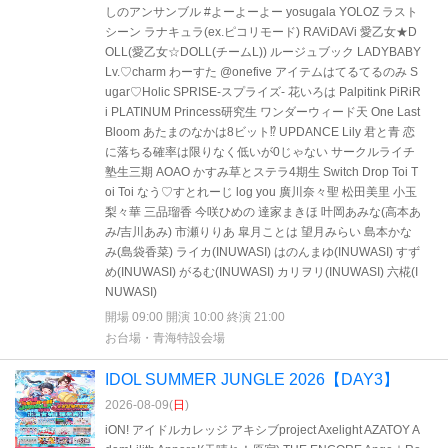
しのアンサンブル #よーよーよー yosugala YOLOZ ラスト
シーン ラナキュラ(ex.ピコリモード) RAViDAVi 愛乙女★D
OLL(愛乙女☆DOLL(チームL)) ルージュブック LADYBABY
Lv.♡charm わーすた @onefive アイテムはてるてるのみ S
ugar♡Holic SPRISE-スプライズ- 花いろは Palpitink PiRiR
i PLATINUM Princess研究生 ワンダーウィード天 One Last
Bloom あたまのなかは8ビット⁉︎ UPDANCE Lily 君と青 恋
に落ちる確率は限りなく低いが0じゃない サークルライチ
塾生三期 AOAO かすみ草とステラ4期生 Switch Drop Toi T
oi Toi なう♡すとれーじ log you 廣川奈々聖 松田美里 小玉
梨々華 三品瑠香 今咲ひめの 達家まきほ 叶岡あみな(高本あ
み/吉川あみ) 市瀬りりあ 皐月ことは 望月みらい 島本かな
み(島袋香菜) ライカ(INUWASI) はのんまゆ(INUWASI) すず
め(INUWASI) がるむ(INUWASI) カリヲリ(INUWASI) 六椛(I
NUWASI)
開場 09:00 開演 10:00 終演 21:00
お台場・青海特設会場
IDOL SUMMER JUNGLE 2026【DAY3】
2026-08-09(
日
)
iON! アイドルカレッジ アキシブproject Axelight AZATOY A