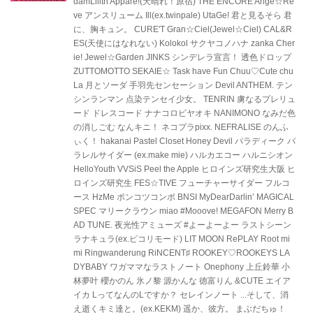
damLilith Appare!(天晴れ！原宿) THE ENCORE Ange☆Re
ve アンスリューム Ill(ex.twinpale) UtaGe! 君と見るそら 君
に、胸キュン。 CURE'T Gran☆Ciel(Jewel☆Ciel) CAL&R
ES(天使にはなれない) Kolokol サクヤコノハナ zanka Cher
ie! Jewel☆Garden JINKS シンデレラ宣言！ 透色ドロップ
ZUTTOMOTTO SEKAIE☆ Task have Fun Chuu♡Cute chu
La 月とソーダ 手羽先センセーション Devil ANTHEM. テン
シンランマン 点染テンセイ少女。 TENRIN 虜なるプレリュ
ード ドレスコード ナナコロビヤオキ NANIMONO なみだ色
の消しごむ なんキニ！ ネコプラpixx. NEFRALISE のんふ
ぃく！ hakanai Pastel Closet Honey Devil パラディーク パ
ラレルサイダー (ex.make mie) ハルカエコー ハルニシオン
HelloYouth VVSiS Peel the Apple ヒロインズ研究生大阪 ヒ
ロインズ研究生 FES☆TIVE フューチャーサイダー フルコ
ース HzMe ポンコツコンポ BNSI MyDearDarlin’ MAGICAL
SPEC マリークラウン miao #Mooove! MEGAFON Merry B
AD TUNE. 夜光性アミューズ #よーよーよー ラストシーン
ラナキュラ(ex.ピコリモード) LIT MOON RePLAY Root mi
mi Ringwanderung RiNCENT♯ ROOKEY♡ROOKEYS LA
DYBABY ワガママなラストノート Onephony 上丘鈴華 小
林夢叶 櫻かのん 氷ノ黎 源かんな 徳富りん &CUTE エイア
イカ LってなんのLですか？ セレインノート ...そして、消
え逝くキミ達と。(ex.KEKM) 遥か、彼方。 まぶだちゅ！