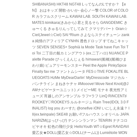
SHIBANASHI) HKT48 NGT48 LってなんのLですか？ 【e
N】 おはキッズ 開歌-かいか- 会心ノ一撃 COLOR of COLO
R カラフルスクリーム KAWAII LAB. SOUTH KAWAII LAB.
MATES kimikara(きみから) 君と見るそら GANGDEMIC き
ゅ〜くる きゅるりんってしてみて クマリデパート Gran☆
Ciel(Jewel☆Ciel) SAI ²Rium さよならステイチューン zank
a 純情のアフィリア CYNHN 透色ドロップ すてねこキャッ
ツ SEVEN SENSES+ Sophià la Mode Task have Fun Toi T
oi Toi 二丁目の魁カミングアウト(ex.二丁ハロ) NUANCE P
alette Parade びっくえんじぇる himawari(船橋)(船橋ひま
わり娘) ピュアリーモンスター Peel the Apple PinkySpice
Finally fav me ファントムシータ FES☆TIVE FOKALITE BL
UEGOATS HzMe MyDearDarlin’ MyDresscode マジカル・
パンチライン まねきケチャ #Mooove! Move Next Knot(@J
AMナビゲーターユニット) メイビーME モナキ 夜光性アミ
ューズ 宵越しのアンサンブル ラフ×ラフ LinQ RiNCENT♯
ROOKEY♡ROOKEYS ルルネージュ Rain Tree(IDOL 3.0 F
INALIST) log you わーすた @onefive iON! いにしえ永遠？ I
ll(ex.twinpale) SKE48 お願い!!フルハウス シオリベル JAPA
NARIZM(はっぴっぴ) テンシンランマン TENRIN ナナコロ
ビヤオキ 虹色の飛行少女 HelloYouth WT☆Egret RAViDAVi
愛乙女★DOLL(愛乙女☆DOLL(チームL)) Lumiétoile WON