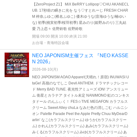
【ZeroProject Z1】 MiX BeRRY Lollipop♡CHU AKANECL
UB. 17秒前の瞬きに光を なう♡すとれーじ FRESH CHAR
M 梓奈ふゆこ(椎名ふゆこ) 優木ゆうな(音海ゆうな/椿ゆい
な) 初季(桃実初季/桜羽初季) 星みのり(姫野みのり) 三丸結
愛 乃上恋々 佐野鈴歌 佐野鈴歌
開場 09:00 開演 10:00 終演 21:00
お台場・青海特設会場
NEO JAPONISM主催フェス 『NEO KASSE
N 2026』
2026-08-10(
月
)
NEO JAPONISM AOAO Appare!(天晴れ！原宿) INUWASI U
taGe! 高嶺のなでしこ Devil ANTHEM. ドラマチックレコー
ド Merry BAD TUNE. 夜光性アミューズ iON! アンスリュー
ム 衛星とカラテア タイトル未定 NANIMONO 虹のコンキス
タドール のんふぃく！ FES☆TIVE MEGAFON カラフルス
クリーム Sweet Alley chuLa なみだ色の消しごむ ハルニシ
オン Palette Parade Peel the Apple Pretty Chuu MyDearD
arlin’ なこ(カラフルスクリーム) ゆうか(カラフルスクリー
ム) かれん(カラフルスクリーム) あみ(カラフルスクリーム)
みくる(カラフルスクリーム) みゆ(カラフルスクリーム) あ