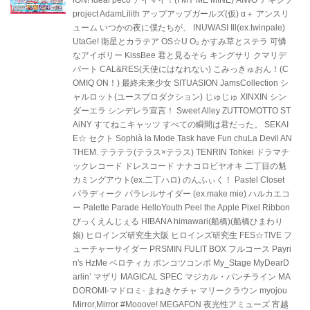
iON! ideal peco アイマイ！(I MY ME MINE) AIWO アキシブ
project AdamLilith アップアップガールズ(仮) α＋ アンスリ
ューム いつかの夜に僕たちが、 INUWASI Ill(ex.twinpale)
UtaGe! 衛星とカラテア OS☆U O₂ かすみ草とステラ 可憐
なアイボリー KissBee 君と見るそら キングサリ クマリデ
パート CAL&RES(天使にはなれない) こみっきゅおん！(C
OMIQ ON！) 最終未来少女 SITUASION JamsCollection シ
ャルロット(ユースプロダクション) じゅじゅ XINXIN シン
ダーエラ シンデレラ宣言！ Sweet Alley ZUTTOMOTTO ST
AiNY すてねこキャッツ すべての瞬間は君だった。 SEKAI
E☆ セクト Sophià la Mode Task have Fun chuLa Devil AN
THEM. テラテラ(テラス×テラス) TENRIN Tohkei ドラマチ
ックレコード ドレスコード ナナコロビヤオキ 二丁目の魁
カミングアウト(ex.二丁ハロ) のんふぃく！ Pastel Closet
パラディーク パラレルサイダー (ex.make mie) ハルカエコ
ー Palette Parade HelloYouth Peel the Apple Pixel Ribbon
びっくえんじぇる HIBANA himawari(船橋)(船橋ひまわり
娘) ヒロインズ研究生大阪 ヒロインズ研究生 FES☆TIVE フ
ューチャーサイダー PRSMIN FULIT BOX フルコース Payri
n's HzMe ベロティカ ポンコツコンポ My_Stage MyDearD
arlin’ マザリ MAGICAL SPEC マジカル・パンチライン MA
DOROMI-マドロミ- まねきケチャ マリークラウン myojou
Mirror,Mirror #Mooove! MEGAFON 夜光性アミューズ 宵越