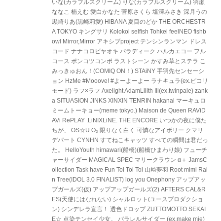
いな(カラフルスクリーム) りな(カラフルスクリーム) 羽瀬
ななこ 楠えむ 愛白かなた 菅原さくら 塩澤みさき 深月うの
黒崎りあ(黒崎莉愛) HIBANA 夏目のどか THE ORCHESTR
A TOKYO キングサリ Kolokol selfish Tohkei feelNEO fishb
owl Mirror,Mirror アキシブproject テンシンランマン ドレス
コード ナナコロビヤオキ パラディーク ハルカエコー フル
コース ポンコツコンポ ラストシーン かすみ草とステラ こ
みっきゅおん！(COMIQ ON！) STAiNY 手羽先センセーシ
ョン HzMe #Mooove! #よーよーよー ラナキュラ(ex.ピコリ
モード) ラフ×ラフ Axelight AdamLilith Ill(ex.twinpale) zank
a SITUASION JINKS XINXIN TENRIN hakanai マーキュロ
ミームトーキョー(meme tokyo.) Maison de Queen RAViD
AVi RePLAY .LiNIXLiNE. THE ENCORE いつかの夜に僕た
ちが、 OS☆U O₂ 限りなく白く 可憐なアイボリー クマリ
デパート CYNHN すてねこキャッツ すべての瞬間は君だっ
た。 HelloYouth himawari(船橋)(船橋ひまわり娘) フューチ
ャーサイダー MAGICAL SPEC マリークラウン α＋ JamsC
ollection Task have Fun Toi Toi Toi 山﨑夢羽 Root mimi Rai
n Tree(IDOL 3.0 FINALIST) log you Onephony アップアッ
プガールズ(仮) アップアップガールズ(2) AFTERS CAL&R
ES(天使にはなれない) シャルロット(ユースプロダクショ
ン) シンデレラ宣言！ 透色ドロップ ZUTTOMOTTO SEKAI
E☆ 点染テンセイ少女。 パラレルサイダー (ex.make mie)