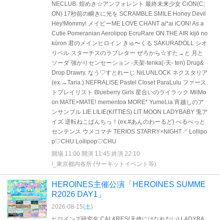
NECLUB. 煌めき☆アンフォレント 最終未来少女 CiON(C;
ON) 17秒前の瞬きに光を SCRAMBLE SMILE Honey Devil
Hey!Mommy! メイビーME LOVE CHANT ai*ai iCON! As a
Cutie Pomeranian Aerolipop EcruRare ON THE AIR kijō no
kūron 君のメインヒロイン きゅ〜くる SAKURADOLL シオ
リベル スターチスのラブレター ぜろから☆すた→と 月と
ソーダ 強がりセンセーション -天架-tenka(-天- ten) Drug&
Drop Drawry. なう♡すとれーじ NiLUNLOCK ネクスタリア
(ex.→Taria.) NEFRALISE Pastel Closet ParaLulu ファース
トプレイリスト Blueberry Girls 星合いのライラック MilMo
on MATE×MATE! mementoa MORE* YumeLia 宵越しのア
ンサンブル LIE LILIE(KITTIES) LIT MOON LADYBABY 兎ア
イズ 逆転ねこぱんちっ！(ex.#あんのわーるど) べるべっと
センテンス ウメコマチ TERIOS STARRY×NIGHT↗︎ Lollipo
p♡CHU Lollipop♡CHU
開場 11:00 開演 11:45 終演 22:10
!_東京都内各所 (サーキットイベント等)
HEROINES主催公演「HEROINES SUMME
R2026 DAY1」
2026-08-15(
土
)
ヒロインズ研究生 CAL&RES(天使にはなれない) LADYBA