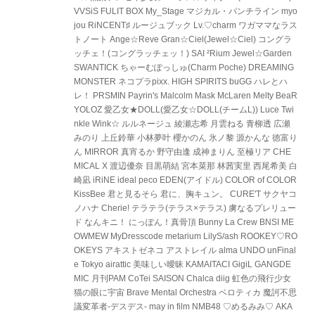
VVSiS FULIT BOX My_Stage マジカル・パンチライン myo
jou RiNCENT♯ ルージュブック Lv.♡charm ワガママなラス
トノート Ange☆Reve Gran☆Ciel(Jewel☆Ciel) コングラ
ッチェ！(コングラッチェッ！) SAI ²Rium Jewel☆Garden
SWANTICK ちゃーむぽっしゅ(Charm Poche) DREAMING
MONSTER ネコプラpixx. HIGH SPIRITS buGG ハレとハ
レ！ PRSMIN Payrin's Malcolm Mask McLaren Melty BeaR
YOLOZ 愛乙女★DOLL(愛乙女☆DOLL(チームL)) Luce Twi
nkle Wink☆ ルルネージュ 綾瀬志希 月雲ねる 青柳透 広瀬
みのり 上丘鈴華 小林夢叶 櫻かのん 氷ノ黎 源かんな 徳富り
ん MIRROR 真宵るか 野守由逢 成神まりん 至極リア CHE
MICAL X 渡辺優奈 目黒萌結 宮本菜那 林茜実里 西尾希美 白
崎凪 iRiNE ideal peco EDEN(アイドル) COLOR of COLOR
KissBee 君と見るそら 君に、胸キュン。 CURE'T サクヤコ
ノハナ Cherie! テラテラ(テラス×テラス) 虜なるプレリュー
ド なんキニ！ にっぽん！真骨頂 Bunny La Crew BNSI ME
OWMEW MyDresscode metarium LilyS/ash ROOKEY♡RO
OKEYS アキストゼネコ アストレイル alma UNDO unFinal
e Tokyo airattic 美味しい曖昧 KAMAITACI GigiL GANGDE
MIC 月刊PAM CoTei SAISON Chalca diig 虹色の飛行少女
猫の眼に宇宙 Brave Mental Orchestra ベロティカ 魔訶不思
議変革者-デスデス- may in film NMB48 ♡めるみみ♡ AKA