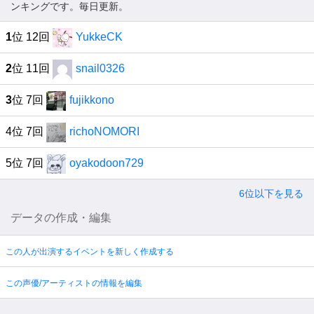
ンキングです。毎日更新。
1
位 12回
YukkeCK
2
位 11回
snail0326
3
位 7回
fujikkono
4位 7回
richoNOMORI
5位 7回
oyakodoon729
6位以下を見る
データの作成・編集
この人が出演するイベントを新しく作成する
この声優/アーティストの情報を編集