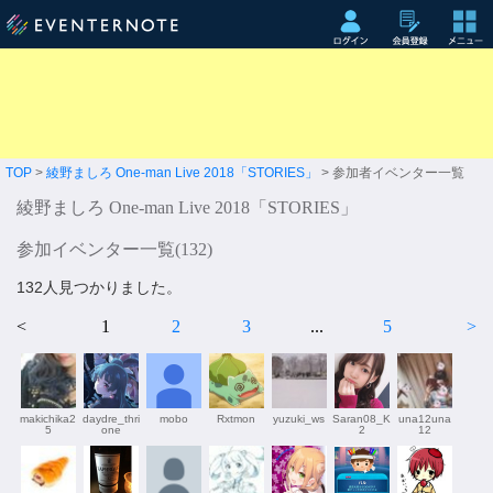
TOP
>
綾野ましろ One-man Live 2018「STORIES」
> 参加者イベンター一覧
綾野ましろ One-man Live 2018「STORIES」
参加イベンター一覧(
132
)
132人見つかりました。
<
1
2
3
...
5
>
makichika2
daydre_thri
mobo
Rxtmon
yuzuki_ws
Saran08_K
una12una
5
one
2
12