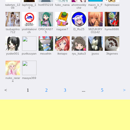
taketyo_12
laphroig_1
hot655219
fuko_nana
ahotnookiy
maon_k_F
fujimotoaoi
06
0
chir
M
tsubajolno
yoshitakovi
ORICAN37
nagase7
D_Ru25
MIZUKIRY
hymo8686
712
ch
5
O1142
yuske001
purikuuyan
moushin
iketapo
ryu_kaku3
jyuou
3kgenes
nuko_rarar
maaya369
a
<
1
2
3
...
5
>