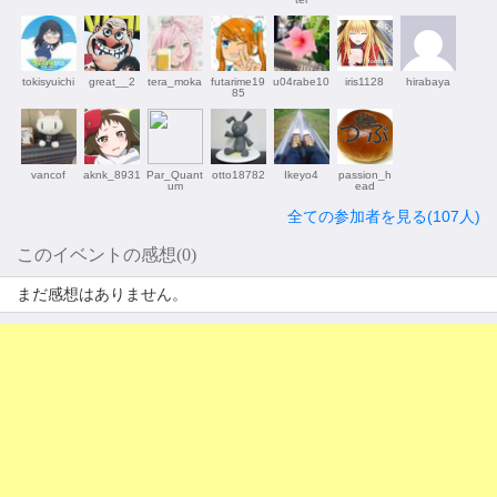
tokisyuichi
great__2
tera_moka
futarime19
u04rabe10
iris1128
hirabaya
85
vancof
aknk_8931
Par_Quant
otto18782
Ikeyo4
passion_h
um
ead
全ての参加者を見る(107人)
このイベントの感想(0)
まだ感想はありません。