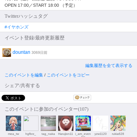
OPEN 17:00／START 18:00 （予定）
Twitterハッシュタグ
#イヤホンズ
イベント登録/最終更新履歴
dountan
3069日前
編集履歴を全て表示する
このイベントを編集
/
このイベントをコピー
シェア/共有する
このイベントに参加のイベンター(107)
mea_tw
hgfbrz_
tag_naka
Harujion11
i_am_even
yzw1120
rukia628
ter