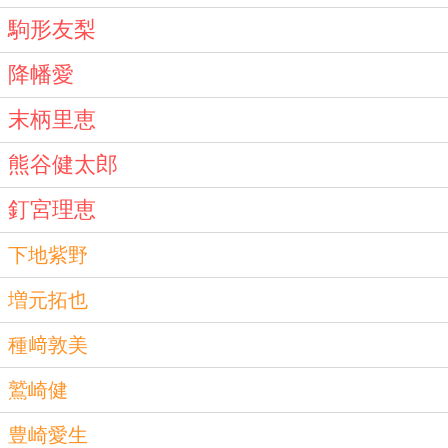
駒形友梨
降幡愛
末柄里恵
熊谷健太郎
釘宮理恵
下地紫野
増元拓也
種﨑敦美
鷲崎健
豊崎愛生