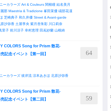
ニーカラーズ
Art & Couleurs
関根瞳
結名美月
澤麗那
Maestria & Tradizione
峯田茉優
礒部花凜
ほ
芝崎典子
和久井優
Street & Avant-garde
北原沙弥香
土屋李央
紫月杏朱彩
川口莉奈
真里子
前川涼子
幸村恵理
田嶌紗蘭
山根綺
 COLORS Song for Prism 散花-
64
na-」発売記念イベント【第一回】
ニーカラーズ
彼岸流
涼本あきほ
北原沙弥香
 COLORS Song for Prism 散花-
59
na-」発売記念イベント【第二回】