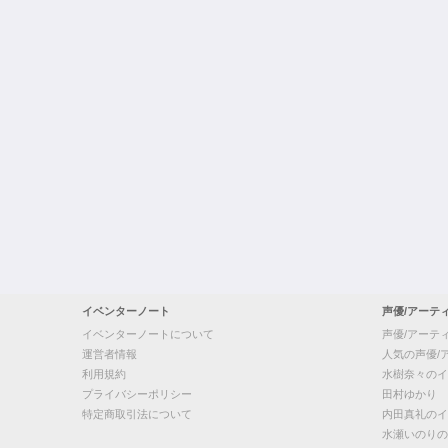
イベンターノート
声優/アーテ
イベンターノートについて
声優/アーテ
運営者情報
人気の声優/
利用規約
水樹奈々のイ
プライバシーポリシー
田村ゆかり
特定商取引法について
内田真礼のイ
水瀬いのりの