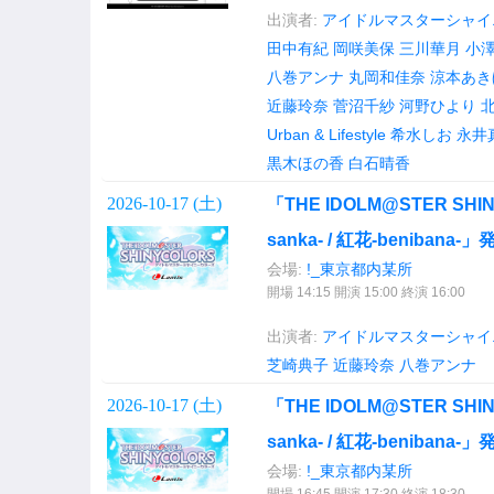
出演者:
アイドルマスターシャイ
田中有紀
岡咲美保
三川華月
小
八巻アンナ
丸岡和佳奈
涼本あき
近藤玲奈
菅沼千紗
河野ひより
Urban & Lifestyle
希水しお
永井
黒木ほの香
白石晴香
2026-10-17 (
土
)
「THE IDOLM@STER SHINY
sanka- / 紅花-beniba
会場:
!_東京都内某所
開場 14:15 開演 15:00 終演 16:00
出演者:
アイドルマスターシャイ
芝崎典子
近藤玲奈
八巻アンナ
2026-10-17 (
土
)
「THE IDOLM@STER SHINY
sanka- / 紅花-beniba
会場:
!_東京都内某所