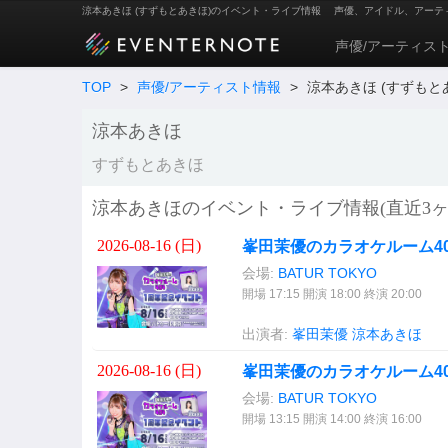
涼本あきほ (すずもとあきほ)のイベント・ライブ情報
声優、アイドル、アーテ
声優/アーティス
TOP
>
声優/アーティスト情報
>
涼本あきほ (すずもと
涼本あきほ
すずもとあきほ
涼本あきほのイベント・ライブ情報(直近3ヶ
2026-08-16 (
日
)
峯田茉優のカラオケルーム40
会場:
BATUR TOKYO
開場 17:15 開演 18:00 終演 20:00
出演者:
峯田茉優
涼本あきほ
2026-08-16 (
日
)
峯田茉優のカラオケルーム40
会場:
BATUR TOKYO
開場 13:15 開演 14:00 終演 16:00