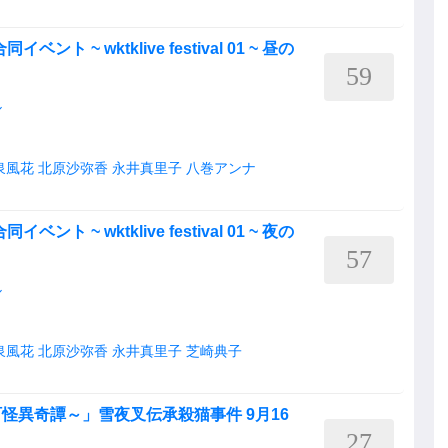
ト ~ wktklive festival 01 ~ 昼の
59
ル
泉風花
北原沙弥香
永井真里子
八巻アンナ
ト ~ wktklive festival 01 ~ 夜の
57
ル
泉風花
北原沙弥香
永井真里子
芝崎典子
怪異奇譚～」雪夜叉伝承殺猫事件 9月16
27