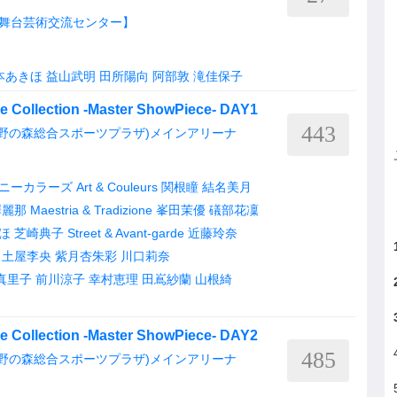
舞台芸術交流センター】
本あきほ
益山武明
田所陽向
阿部敦
滝佳保子
 Collection -Master ShowPiece- DAY1
443
蔵野の森総合スポーツプラザ)メインアリーナ
ニーカラーズ
Art & Couleurs
関根瞳
結名美月
澤麗那
Maestria & Tradizione
峯田茉優
礒部花凜
ほ
芝崎典子
Street & Avant-garde
近藤玲奈
土屋李央
紫月杏朱彩
川口莉奈
真里子
前川涼子
幸村恵理
田嶌紗蘭
山根綺
 Collection -Master ShowPiece- DAY2
485
蔵野の森総合スポーツプラザ)メインアリーナ