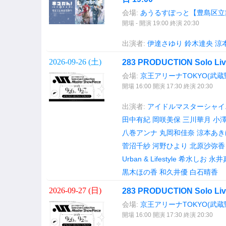
会場:
あうるすぽっと【豊島区立
開場 - 開演 19:00 終演 20:30
出演者:
伊達さゆり
鈴木達央
涼
2026-09-26 (
土
)
283 PRODUCTION Solo Live
会場:
京王アリーナTOKYO(武
開場 16:00 開演 17:30 終演 20:30
出演者:
アイドルマスターシャイ
田中有紀
岡咲美保
三川華月
小
八巻アンナ
丸岡和佳奈
涼本あき
菅沼千紗
河野ひより
北原沙弥香
Urban & Lifestyle
希水しお
永井
黒木ほの香
和久井優
白石晴香
2026-09-27 (
日
)
283 PRODUCTION Solo Live
会場:
京王アリーナTOKYO(武
開場 16:00 開演 17:30 終演 20:30