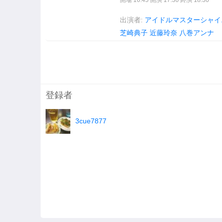
開場 16:45 開演 17:30 終演 18:30
出演者:
アイドルマスターシャイ
芝崎典子
近藤玲奈
八巻アンナ
登録者
3cue7877