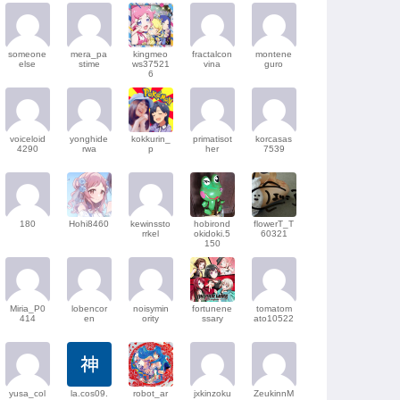
someone
mera_pa
kingmeo
fractalcon
montene
else
stime
ws37521
vina
guro
6
voiceloid
yonghide
kokkurin_
primatisot
korcasas
4290
rwa
p
her
7539
180
Hohi8460
kewinssto
hobirond
flowerT_T
rrkel
okidoki.5
60321
150
Miria_P0
lobencor
noisymin
fortunene
tomatom
414
en
ority
ssary
ato10522
yusa_col
la.cos09.
robot_ar
jxkinzoku
ZeukinnM