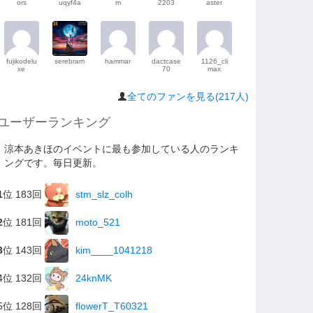
ors
uqyf4a
m
2203
aster
fujikodelu
serebram
hammar
dactcase
1126_cli
xe
70
max
全てのファンを見る(217人)
ユーザーランキング
涼本あきほのイベントに最も参加している人のランキ
ングです。毎日更新。
1
位 183回
stm_slz_colh
2
位 181回
moto_521
3
位 143回
kim____1041218
4位 132回
24knMK
5位 128回
flowerT_T60321