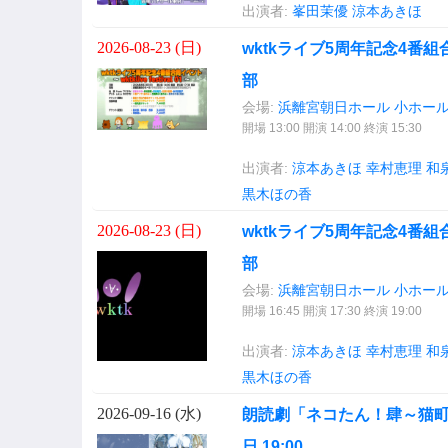
出演者:
峯田茉優
涼本あきほ
2026-08-23 (
日
)
wktkライブ5周年記念4番組合同イベン
部
会場:
浜離宮朝日ホール 小ホー
開場 13:00 開演 14:00 終演 15:30
出演者:
涼本あきほ
幸村恵理
和
黒木ほの香
2026-08-23 (
日
)
wktkライブ5周年記念4番組合同イベン
部
会場:
浜離宮朝日ホール 小ホー
開場 16:45 開演 17:30 終演 19:00
出演者:
涼本あきほ
幸村恵理
和
黒木ほの香
2026-09-16 (
水
)
朗読劇「ネコたん！肆～猫町
日 19:00