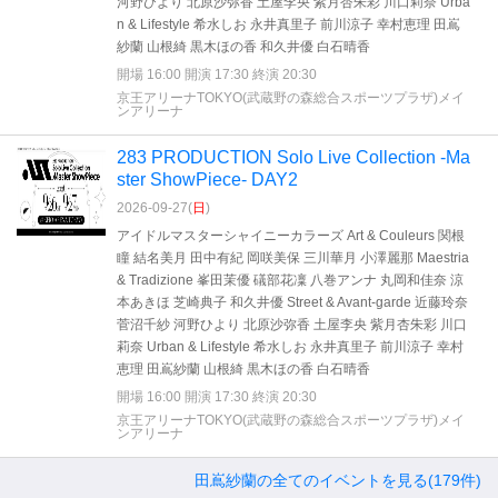
河野ひより 北原沙弥香 土屋李央 紫月杏朱彩 川口莉奈 Urba
n & Lifestyle 希水しお 永井真里子 前川涼子 幸村恵理 田嶌
紗蘭 山根綺 黒木ほの香 和久井優 白石晴香
開場 16:00 開演 17:30 終演 20:30
京王アリーナTOKYO(武蔵野の森総合スポーツプラザ)メイ
ンアリーナ
283 PRODUCTION Solo Live Collection -Ma
ster ShowPiece- DAY2
2026-09-27(
日
)
アイドルマスターシャイニーカラーズ Art & Couleurs 関根
瞳 結名美月 田中有紀 岡咲美保 三川華月 小澤麗那 Maestria
& Tradizione 峯田茉優 礒部花凜 八巻アンナ 丸岡和佳奈 涼
本あきほ 芝崎典子 和久井優 Street & Avant-garde 近藤玲奈
菅沼千紗 河野ひより 北原沙弥香 土屋李央 紫月杏朱彩 川口
莉奈 Urban & Lifestyle 希水しお 永井真里子 前川涼子 幸村
恵理 田嶌紗蘭 山根綺 黒木ほの香 白石晴香
開場 16:00 開演 17:30 終演 20:30
京王アリーナTOKYO(武蔵野の森総合スポーツプラザ)メイ
ンアリーナ
田嶌紗蘭の全てのイベントを見る(179件)