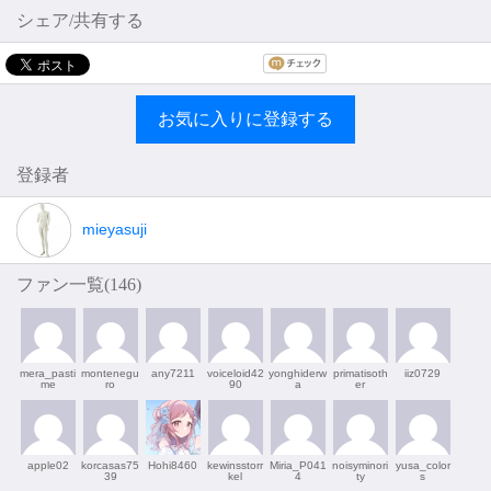
シェア/共有する
お気に入りに登録する
登録者
mieyasuji
ファン一覧(
146
)
mera_pasti
montenegu
any7211
voiceloid42
yonghiderw
primatisoth
iiz0729
me
ro
90
a
er
apple02
korcasas75
Hohi8460
kewinsstorr
Miria_P041
noisyminori
yusa_color
39
kel
4
ty
s