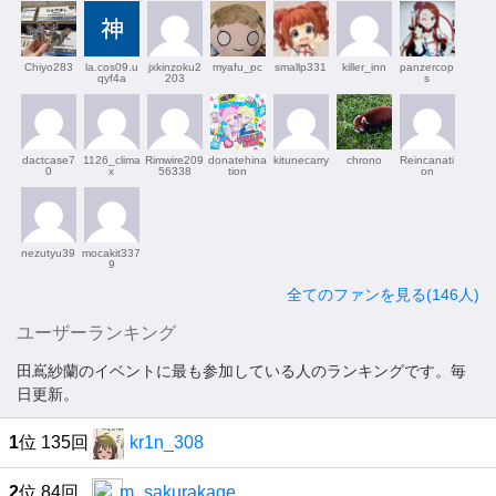
Chiyo283
la.cos09.u
jxkinzoku2
myafu_pc
smallp331
killer_inn
panzercop
qyf4a
203
s
dactcase7
1126_clima
Rimwire209
donatehina
kitunecarry
chrono
Reincanati
0
x
56338
tion
on
nezutyu39
mocakit337
9
全てのファンを見る(146人)
ユーザーランキング
田嶌紗蘭のイベントに最も参加している人のランキングです。毎
日更新。
1
位 135回
kr1n_308
2
位 84回
m_sakurakage