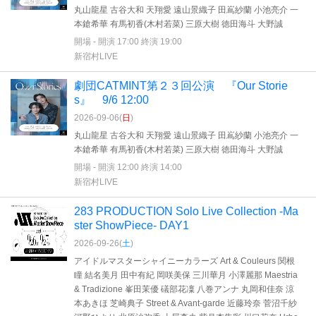
丸山龍星 古谷大和 天翔愛 遠山景織子 田嶌紗蘭 小池亮介 一
本鎗希華 有馬初香(木村若菜) 三原大樹 徳田海斗 大野誠
開場 - 開演 17:00 終演 19:00
新宿村LIVE
劇団CATMINT第２３回公演 『Our Storie
s』 9/6 12:00
2026-09-06(
日
)
丸山龍星 古谷大和 天翔愛 遠山景織子 田嶌紗蘭 小池亮介 一
本鎗希華 有馬初香(木村若菜) 三原大樹 徳田海斗 大野誠
開場 - 開演 12:00 終演 14:00
新宿村LIVE
283 PRODUCTION Solo Live Collection -Ma
ster ShowPiece- DAY1
2026-09-26(
土
)
アイドルマスターシャイニーカラーズ Art & Couleurs 関根
瞳 結名美月 田中有紀 岡咲美保 三川華月 小澤麗那 Maestria
& Tradizione 峯田茉優 礒部花凜 八巻アンナ 丸岡和佳奈 涼
本あきほ 芝崎典子 Street & Avant-garde 近藤玲奈 菅沼千紗