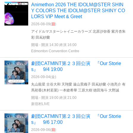
Animethon 2026 THE IDOLM@STER SHIN
Y COLORS THE IDOLM@STER SHINY CO
LORS VIP Meet & Greet
2026-08-09(
日
)
アイドルマスターシャイニーカラーズ 北原沙弥香 紫月杏朱
彩 田嶌紗蘭
開場 - 開演 14:30 終演 16:00
Edmonton Convention Centre
劇団CATMINT第２３回公演 『Our Storie
s』 9/4 19:00
2026-09-04(
金
)
丸山龍星 古谷大和 天翔愛 遠山景織子 田嶌紗蘭 小池亮介 有
馬初香(木村若菜) 一本鎗希華 三原大樹 徳田海斗 大野誠
開場 - 開演 19:00 終演 21:00
新宿村LIVE
劇団CATMINT第２３回公演 『Our Storie
s』 9/6 17:00
2026-09-06(
日
)