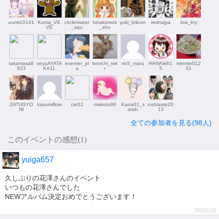
uumt10141
Kuma_VE
circlemaker
kinakomoti
yuki_lolicon
rednajya
low_lny
VE
_squ
_sho
takamasa8
seyaAYATA
eventer_pl
kenichi_twt
rin5_maru
HANAiki61
minmin012
823
KA11
a
r
5
01
ZATUGYO
kasumiflow
ciel11
makoto96
Kana01_s
iceblaste20
NI
arah
13
全ての参加者を見る(98人)
このイベントの感想(1)
yuiga657
久しぶりの花澤さんのイベント
いつもの花澤さんでした
NEWアルバム決定おめでとうございます！
2882日前