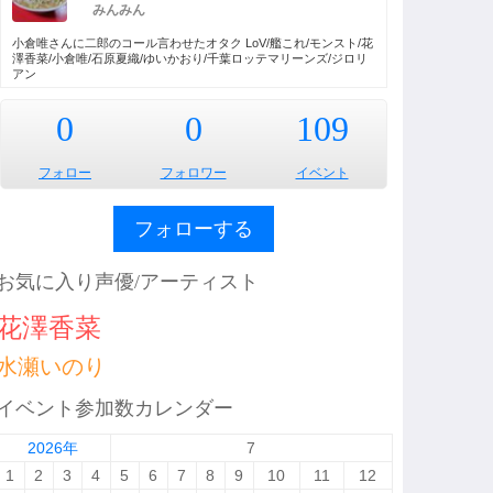
みんみん
小倉唯さんに二郎のコール言わせたオタク LoV/艦これ/モンスト/花
澤香菜/小倉唯/石原夏織/ゆいかおり/千葉ロッテマリーンズ/ジロリ
アン
0
0
109
フォロー
フォロワー
イベント
フォローする
お気に入り声優/アーティスト
花澤香菜
水瀬いのり
イベント参加数カレンダー
2026年
7
1
2
3
4
5
6
7
8
9
10
11
12