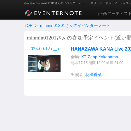
みんみん/minmin01201さんのイベンターノート
声優、アイドル、アーティス
声優/アーティス
TOP
>
minmin01201さんのイベンターノート
minmin01201さんの参加予定イベント(近い順
2026-09-12 (
土
)
HANAZAWA KANA Live 202
会場:
KT Zepp Yokohama
開場 17:15 開演 18:00 終演 21:00
出演者:
花澤香菜