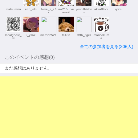
matsumizo
eno_idol
hime_z_iRi
nw215.uve
yoshi04shir
akira0422
ryafu
s
rworld
o
localghost_
i_ysak
meron2521
ta43n
st96_tiger
morinokum
w
a
全ての参加者を見る(306人)
このイベントの感想(0)
まだ感想はありません。