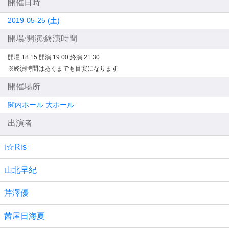
開催日時
2019-05-25 (土)
開場/開演/終演時間
開場 18:15
開演 19:00
終演 21:30
※終演時間はあくまでも目安になります
開催場所
関内ホール 大ホール
出演者
i☆Ris
山北早紀
芹澤優
茜屋日海夏