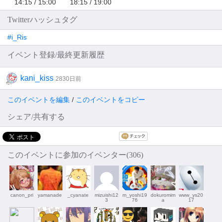
14:15 / 15:00 18:15 / 19:00
Twitterハッシュタグ
#i_Ris
イベント登録/最終更新履歴
kani_kiss
2830日前
このイベントを編集
/
このイベントをコピー
シェア/共有する
このイベントに参加のイベンター(306)
canon_pri
yamanade
_cyanate
mizuishi12
m_yoshi19
dokuromim
www_ys20
3
76
a
17