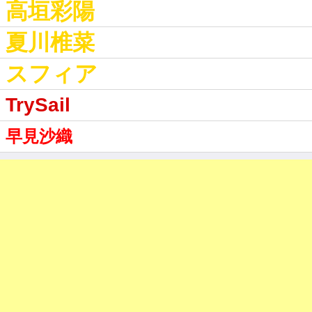
高垣彩陽
夏川椎菜
スフィア
TrySail
早見沙織