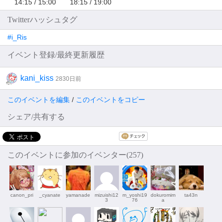
14:15 / 15:00 18:15 / 19:00
Twitterハッシュタグ
#i_Ris
イベント登録/最終更新履歴
kani_kiss
2830日前
このイベントを編集
/
このイベントをコピー
シェア/共有する
このイベントに参加のイベンター(257)
canon_pri
_cyanate
yamanade
mizuishi12
m_yoshi19
dokuromim
ta43n
3
76
a