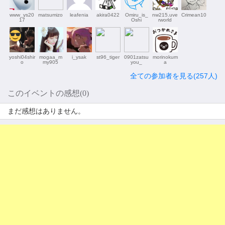
www_ys20
matsumizo
leafenia
akira0422
Omiru_is_
nw215.uve
Crimean10
17
Oshi
rworld
yoshi04shir
mogaa_m
i_ysak
st96_tiger
0901zatsu
morinokum
o
my905
you_
a
全ての参加者を見る(257人)
このイベントの感想(0)
まだ感想はありません。