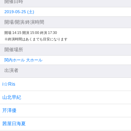
開催日時
2019-05-25 (土)
開場/開演/終演時間
開場 14:15
開演 15:00
終演 17:30
※終演時間はあくまでも目安になります
開催場所
関内ホール 大ホール
出演者
i☆Ris
山北早紀
芹澤優
茜屋日海夏