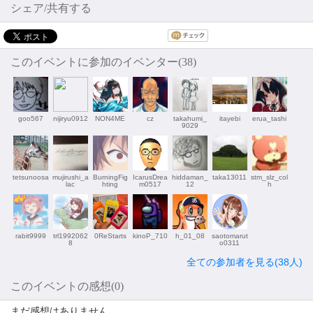
シェア/共有する
このイベントに参加のイベンター(38)
goo567
nijiryu0912
NON4ME
cz
takahumi_
itayebi
erua_tashi
9029
tetsunoosa
mujirushi_a
BurningFig
IcarusDrea
hiddaman_
taka13011
stm_slz_col
lac
hting
m0517
12
h
rabit9999
trl1992062
0ReStarts
kinoP_710
h_01_08
saotomarut
8
o0311
全ての参加者を見る(38人)
このイベントの感想(0)
まだ感想はありません。