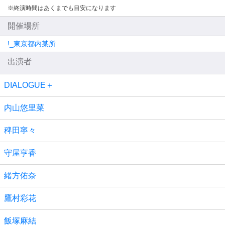
※終演時間はあくまでも目安になります
開催場所
!_東京都内某所
出演者
DIALOGUE＋
内山悠里菜
稗田寧々
守屋亨香
緒方佑奈
鷹村彩花
飯塚麻結