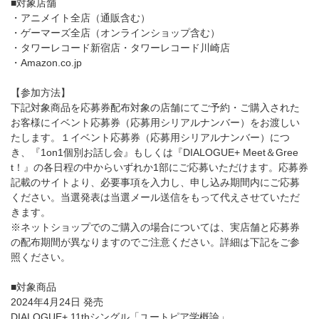
■対象店舗
・アニメイト全店（通販含む）
・ゲーマーズ全店（オンラインショップ含む）
・タワーレコード新宿店・タワーレコード川崎店
・Amazon.co.jp
【参加方法】
下記対象商品を応募券配布対象の店舗にてご予約・ご購入された
お客様にイベント応募券（応募用シリアルナンバー）をお渡しい
たします。１イベント応募券（応募用シリアルナンバー）につ
き、『1on1個別お話し会』もしくは『DIALOGUE+ Meet＆Gree
t！』の各日程の中からいずれか1部にご応募いただけます。応募券
記載のサイトより、必要事項を入力し、申し込み期間内にご応募
ください。当選発表は当選メール送信をもって代えさせていただ
きます。
※ネットショップでのご購入の場合については、実店舗と応募券
の配布期間が異なりますのでご注意ください。詳細は下記をご参
照ください。
■対象商品
2024年4月24日 発売
DIALOGUE+ 11thシングル「ユートピア学概論」