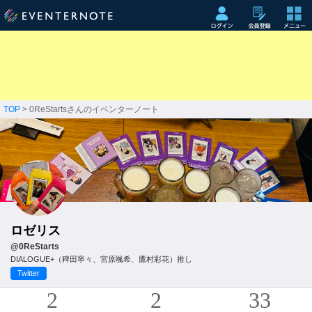
TOP
> 0ReStartsさんのイベンターノート
ロゼリス
@0ReStarts
DIALOGUE+（稗田寧々、宮原颯希、鷹村彩花）推し
Twitter
2
2
33