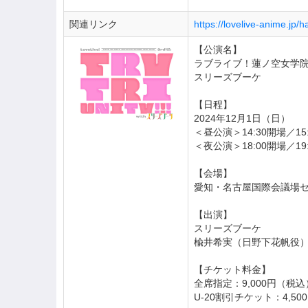
関連リンク
https://lovelive-anime.jp
【公演名】
ラブライブ！蓮ノ空女学院スクールア
スリーズブーケ
【日程】
2024年12月1日（日）
＜昼公演＞14:30開場／15
＜夜公演＞18:00開場／19
【会場】
愛知・名古屋国際会議場
【出演】
スリーズブーケ
楡井希実（日野下花帆役）
【チケット料金】
全席指定：9,000円（税込
U-20割引チケット：4,5