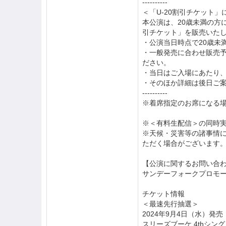
----------
＜「U-20割引チケット」
本公演は、20歳未満の方
引チケット」を販売いた
・公演当日時点で20歳未
・一般発売に合わせ販売
ださい。
・当日はご入場にあたり
・そのほか詳細は後日ご
----------
※着席指定のお席になる
※＜有料生配信＞の同時
※天候・災害等の諸事情
ただく場合がございます
【公演に関するお問い合
サンデーフォークプロモーション
チケット情報
＜最速先行抽選＞
2024年9月4日（水）発売
スリーズブーケ 4thシン