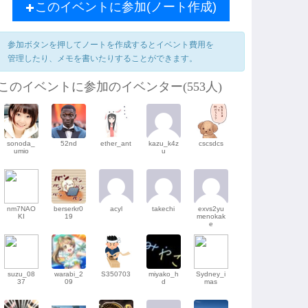
このイベントに参加(ノート作成)
参加ボタンを押してノートを作成するとイベント費用を
管理したり、メモを書いたりすることができます。
このイベントに参加のイベンター(553人)
sonoda_
52nd
ether_ant
kazu_k4z
cscsdcs
umio
u
nm7NAO
berserkr0
acyl
takechi
exvs2yu
KI
19
menokak
e
suzu_08
warabi_2
S350703
miyako_h
Sydney_i
37
09
d
mas