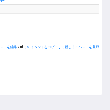
/qa/
ントを編集
/
このイベントをコピーして新しくイベントを登録