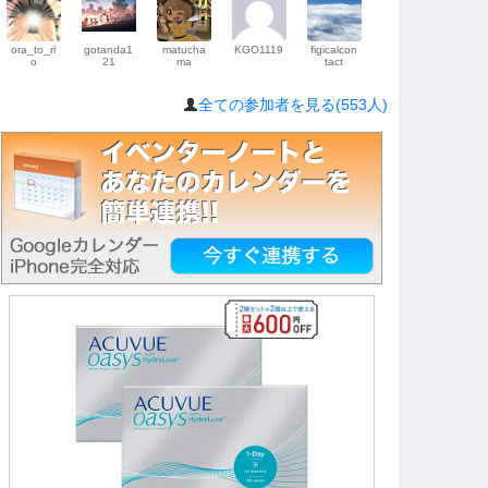
ora_to_ri
gotanda1
matucha
KGO1119
figicalcon
o
21
ma
tact
全ての参加者を見る(553人)