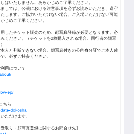
戻しはいたしません。あらかじめご了承ください。
れましては、公演における注意事項を必ずお読みいただき、遵守
いたします。ご協力いただけない場合、ご入場いただけない可能
らかじめご了承ください。
利用したチケット販売のため、顔写真登録が必要となります。必
込みください。（チケットを2枚購入される場合、同行者の顔写
。）
ご本人と判断できない場合、顔写真付きの公的身分証でご本人確
ので、必ずご持参ください。
ご利用について
_about/
llow-ep/
こちら
update-dokosha
きいただけます。
お受取り・顔写真登録に関するお問合せ先】