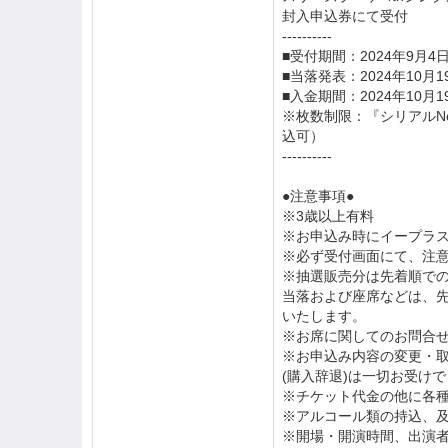
封入申込券にて受付
----------
■受付期間：2024年9月4日
■当落発表：2024年10月1
■入金期間：2024年10月19
※枚数制限：『シリアルN
込可）
----------
●注意事項●
※3歳以上有料
※お申込み時にイープラ
※必ず受付画面にて、注
※抽選販売分は先着順で
当落および座席などは、
いたします。
※お席に関してのお問合
※お申込み内容の変更・
(購入辞退)は一切お受け
※チケット代金の他に各
※アルコール類の持込、
※開場・開演時間、出演