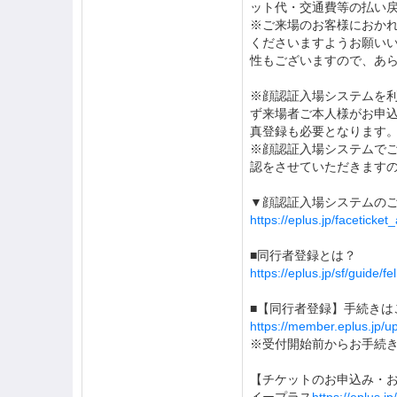
ット代・交通費等の払い
※ご来場のお客様におか
くださいますようお願い
性もございますので、あ
※顔認証入場システムを
ず来場者ご本人様がお申
真登録も必要となります
※顔認証入場システムで
認をさせていただきます
▼顔認証入場システムの
https://eplus.jp/faceticket
■同行者登録とは？
https://eplus.jp/sf/guide/fe
■【同行者登録】手続きは
https://member.eplus.jp/
※受付開始前からお手続
【チケットのお申込み・