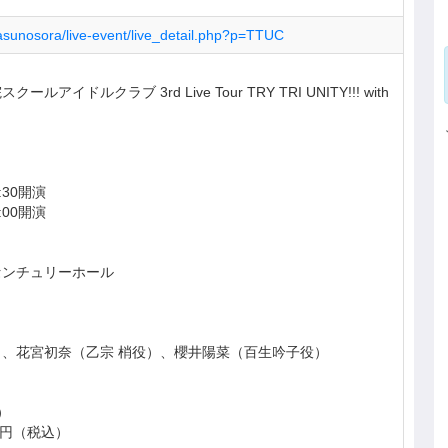
/hasunosora/live-event/live_detail.php?p=TTUC
イドルクラブ 3rd Live Tour TRY TRI UNITY!!! with
:30開演
:00開演
センチュリーホール
、花宮初奈（乙宗 梢役）、櫻井陽菜（百生吟子役）
）
00円（税込）