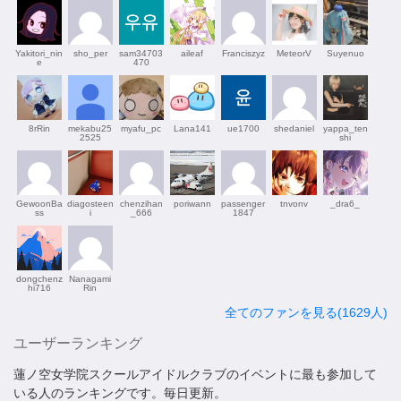
Yakitori_nin
sho_per
sam34703
aileaf
Franciszyz
MeteorV
Suyenuo
e
470
8rRin
mekabu25
myafu_pc
Lana141
ue1700
shedaniel
yappa_ten
2525
shi
GewoonBa
diagosteen
chenzihan
poriwann
passenger
tnvonv
_dra6_
ss
i
_666
1847
dongchenz
Nanagami
hi716
Rin
全てのファンを見る(1629人)
ユーザーランキング
蓮ノ空女学院スクールアイドルクラブのイベントに最も参加して
いる人のランキングです。毎日更新。