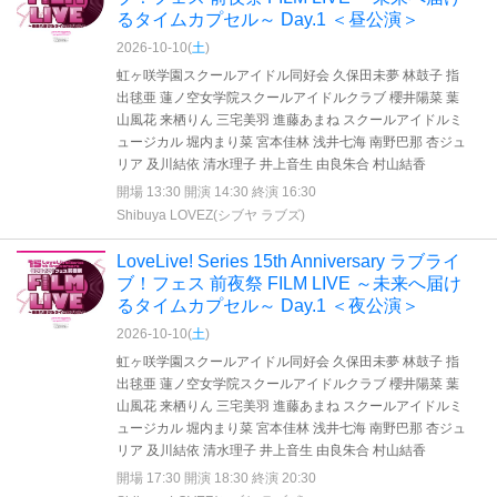
るタイムカプセル～ Day.1 ＜昼公演＞
2026-10-10(
土
)
虹ヶ咲学園スクールアイドル同好会 久保田未夢 林鼓子 指
出毬亜 蓮ノ空女学院スクールアイドルクラブ 櫻井陽菜 葉
山風花 来栖りん 三宅美羽 進藤あまね スクールアイドルミ
ュージカル 堀内まり菜 宮本佳林 浅井七海 南野巴那 杏ジュ
リア 及川結依 清水理子 井上音生 由良朱合 村山結香
開場 13:30 開演 14:30 終演 16:30
Shibuya LOVEZ(シブヤ ラブズ)
LoveLive! Series 15th Anniversary ラブライ
ブ！フェス 前夜祭 FILM LIVE ～未来へ届け
るタイムカプセル～ Day.1 ＜夜公演＞
2026-10-10(
土
)
虹ヶ咲学園スクールアイドル同好会 久保田未夢 林鼓子 指
出毬亜 蓮ノ空女学院スクールアイドルクラブ 櫻井陽菜 葉
山風花 来栖りん 三宅美羽 進藤あまね スクールアイドルミ
ュージカル 堀内まり菜 宮本佳林 浅井七海 南野巴那 杏ジュ
リア 及川結依 清水理子 井上音生 由良朱合 村山結香
開場 17:30 開演 18:30 終演 20:30