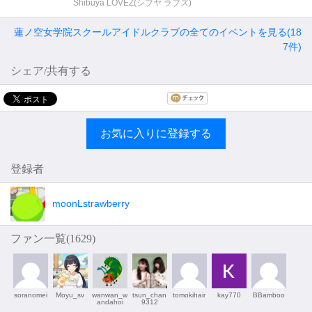
Shibuya LOVEZ(シブヤ ラブズ)
蓮ノ空女学院スクールアイドルクラブの全てのイベントを見る(18
7件)
シェア/共有する
お気に入りに登録する
登録者
moonLstrawberry
ファン一覧(
1629
)
soranomei
Moyu_sv
wanwan_w
tsun_chan
tomokihair
kay770
BBamboo
andahoi
9312