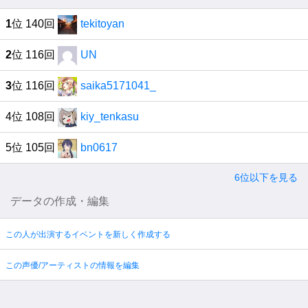
1
位 140回
tekitoyan
2
位 116回
UN
3
位 116回
saika5171041_
4位 108回
kiy_tenkasu
5位 105回
bn0617
6位以下を見る
データの作成・編集
この人が出演するイベントを新しく作成する
この声優/アーティストの情報を編集