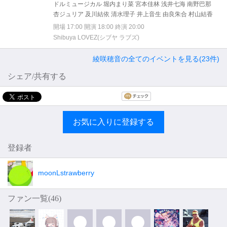
ドルミュージカル 堀内まり菜 宮本佳林 浅井七海 南野巴那
杏ジュリア 及川結依 清水理子 井上音生 由良朱合 村山結香
開場 17:00 開演 18:00 終演 20:00
Shibuya LOVEZ(シブヤ ラブズ)
綾咲穂音の全てのイベントを見る(23件)
シェア/共有する
お気に入りに登録する
登録者
moonLstrawberry
ファン一覧(
46
)