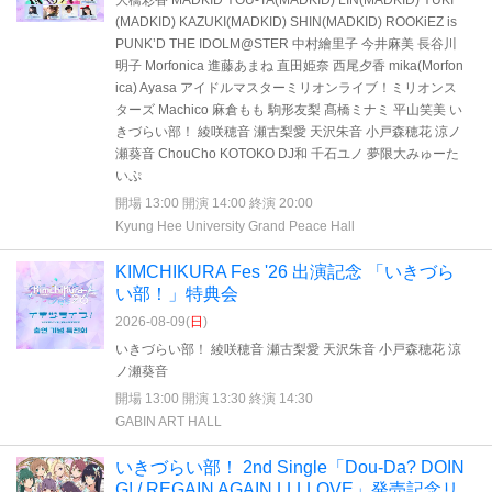
大橋彩香 MADKID YOU-TA(MADKID) LIN(MADKID) YUKI
(MADKID) KAZUKI(MADKID) SHIN(MADKID) ROOKiEZ is
PUNK’D THE IDOLM@STER 中村繪里子 今井麻美 長谷川
明子 Morfonica 進藤あまね 直田姫奈 西尾夕香 mika(Morfon
ica) Ayasa アイドルマスターミリオンライブ！ミリオンス
ターズ Machico 麻倉もも 駒形友梨 髙橋ミナミ 平山笑美 い
きづらい部！ 綾咲穂音 瀬古梨愛 天沢朱音 小戸森穂花 涼ノ
瀬葵音 ChouCho KOTOKO DJ和 千石ユノ 夢限大みゅーた
いぷ
開場 13:00 開演 14:00 終演 20:00
Kyung Hee University Grand Peace Hall
KIMCHIKURA Fes '26 出演記念 「いきづら
い部！」特典会
2026-08-09(
日
)
いきづらい部！ 綾咲穂音 瀬古梨愛 天沢朱音 小戸森穂花 涼
ノ瀬葵音
開場 13:00 開演 13:30 終演 14:30
GABIN ART HALL
いきづらい部！ 2nd Single「Dou-Da? DOIN
G! / REGAIN AGAIN LLLLOVE」発売記念リ