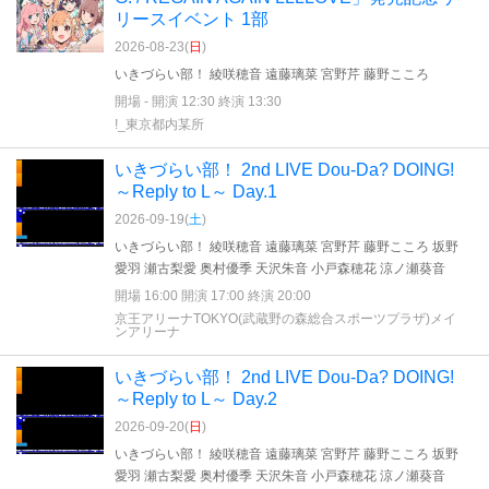
リースイベント 1部
2026-08-23(
日
)
いきづらい部！ 綾咲穂音 遠藤璃菜 宮野芹 藤野こころ
開場 - 開演 12:30 終演 13:30
!_東京都内某所
いきづらい部！ 2nd LIVE Dou-Da? DOING!
～Reply to L～ Day.1
2026-09-19(
土
)
いきづらい部！ 綾咲穂音 遠藤璃菜 宮野芹 藤野こころ 坂野
愛羽 瀬古梨愛 奥村優季 天沢朱音 小戸森穂花 涼ノ瀬葵音
開場 16:00 開演 17:00 終演 20:00
京王アリーナTOKYO(武蔵野の森総合スポーツプラザ)メイ
ンアリーナ
いきづらい部！ 2nd LIVE Dou-Da? DOING!
～Reply to L～ Day.2
2026-09-20(
日
)
いきづらい部！ 綾咲穂音 遠藤璃菜 宮野芹 藤野こころ 坂野
愛羽 瀬古梨愛 奥村優季 天沢朱音 小戸森穂花 涼ノ瀬葵音