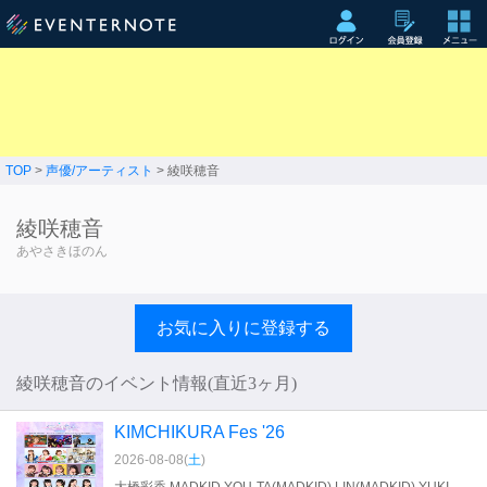
TOP
>
声優/アーティスト
> 綾咲穂音
綾咲穂音
あやさきほのん
お気に入りに登録する
綾咲穂音のイベント情報(直近3ヶ月)
KIMCHIKURA Fes '26
2026-08-08(
土
)