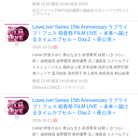
開場 15:00 開演 16:00 終演 19:00
京王アリーナTOKYO(武蔵野の森総合スポーツプラザ)メイ
ンアリーナ
LoveLive! Series 15th Anniversary ラブライ
ブ！フェス 前夜祭 FILM LIVE ～未来へ届け
るタイムカプセル～ Day.2 ＜昼公演＞
2026-10-11(
日
)
Liella! 伊達さゆり 青山なぎさ 鈴原希実 結那 いきづらい
部！ 綾咲穂音 坂野愛羽 奥村優季 涼ノ瀬葵音 スクールアイ
ドルミュージカル 堀内まり菜 宮本佳林 浅井七海 南野巴那
杏ジュリア 及川結依 清水理子 井上音生 由良朱合 村山結香
開場 13:00 開演 14:00 終演 16:00
Shibuya LOVEZ(シブヤ ラブズ)
LoveLive! Series 15th Anniversary ラブライ
ブ！フェス 前夜祭 FILM LIVE ～未来へ届け
るタイムカプセル～ Day.2 ＜夜公演＞
2026-10-11(
日
)
Liella! 伊達さゆり 青山なぎさ 鈴原希実 結那 いきづらい
部！ 綾咲穂音 坂野愛羽 奥村優季 涼ノ瀬葵音 スクールアイ