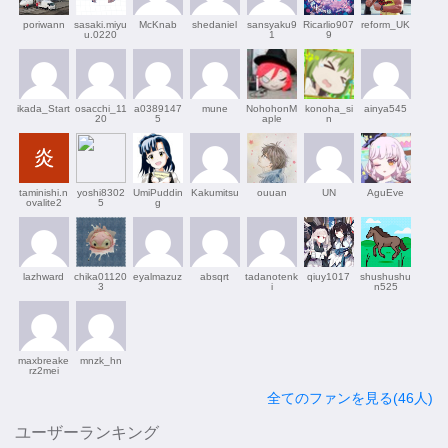
poriwann
sasaki.miyu
McKnab
shedaniel
sansyaku9
Ricarlio907
reform_UK
u.0220
1
9
ikada_Start
osacchi_11
a0389147
mune
NohohonM
konoha_si
ainya545
20
5
aple
n
taminishi.n
yoshi8302
UmiPuddin
Kakumitsu
ouuan
UN
AguEve
ovalite2
5
g
lazhward
chika01120
eyalmazuz
absqrt
tadanotenk
qiuy1017
shushushu
3
i
n525
maxbreake
mnzk_hn
rz2mei
全てのファンを見る(46人)
ユーザーランキング