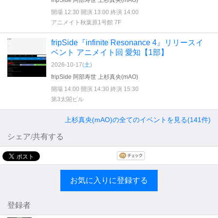
fripSide 阿部寿世 上杉真央(mAO)
開場 12:30 開演 13:00 終演 14:00
アニメイト秋葉原1号館 7F
fripSide『infinite Resonance 4』リリースイ
ベント アニメイト回 愛知【1部】
2026-10-17(
土
)
fripSide 阿部寿世 上杉真央(mAO)
開場 14:00 開演 14:30 終演 15:30
第3太閤ビル
上杉真央(mAO)の全てのイベントを見る(141件)
シェア/共有する
お気に入りに登録する
登録者