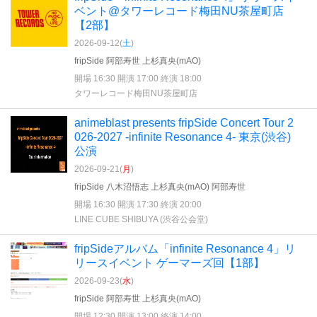
ベント@タワーレコード梅田NU茶屋町店
【2部】
2026-09-12(
土
)
fripSide 阿部寿世 上杉真央(mAO)
開場 16:30 開演 17:00 終演 18:00
タワーレコード梅田NU茶屋町店
animeblast presents fripSide Concert Tour 2
026-2027 -infinite Resonance 4- 東京(渋谷)
公演
2026-09-21(
月
)
fripSide 八木沼悟志 上杉真央(mAO) 阿部寿世
開場 16:30 開演 17:30 終演 20:00
LINE CUBE SHIBUYA (渋谷公会堂)
fripSideアルバム「infinite Resonance 4」リ
リースイベント ゲーマーズ回【1部】
2026-09-23(
水
)
fripSide 阿部寿世 上杉真央(mAO)
開場 12:30 開演 13:00 終演 14:00