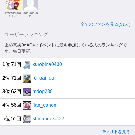
kmkajtsumk
korokoroko
t1192
ro
全てのファンを見る(51人)
ユーザーランキング
上杉真央(mAO)のイベントに最も参加している人のランキングで
す。毎日更新。
1
位 71回
kurobina0430
2
位 71回
ro_gai_du
3
位 62回
mdop288
4位 56回
flan_canon
5位 55回
shinrinnokai32
6位以下を見る