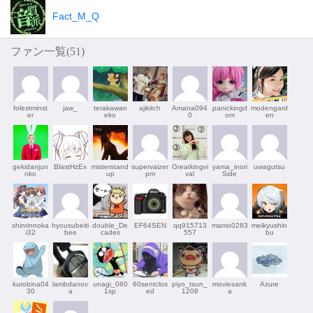
Fact_M_Q
ファン一覧(
51
)
folestminst
jaw_
terakawan
ajikitch
Amana094
panickingd
modengard
er
eko
0
om
en
gekidanjun
BlastHzEx
misterstand
supervaizer
Greatkingvi
yama_inori
uwagutsu
nko
up
pm
val
Side
shinrinnoka
hyousubeiti
double_De
EF64SEN
qq915713
mamo0283
meikyushin
i32
bee
cades
557
bu
kurobina04
lambdanov
unagi_060
60sentclos
piyo_tsun_
moviesank
Azure
30
a
1sp
ed
1208
a