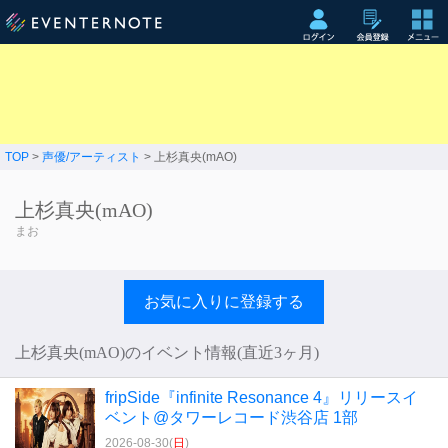
TOP
>
声優/アーティスト
> 上杉真央(mAO)
上杉真央(mAO)
まお
お気に入りに登録する
上杉真央(mAO)のイベント情報(直近3ヶ月)
fripSide『infinite Resonance 4』リリースイ
ベント@タワーレコード渋谷店 1部
2026-08-30(
日
)