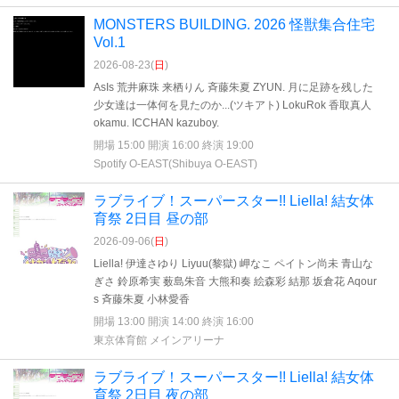
MONSTERS BUILDING. 2026 怪獣集合住宅
Vol.1
2026-08-23(
日
)
AsIs 荒井麻珠 来栖りん 斉藤朱夏 ZYUN. 月に足跡を残した
少女達は一体何を見たのか...(ツキアト) LokuRok 香取真人
okamu. ICCHAN kazuboy.
開場 15:00 開演 16:00 終演 19:00
Spotify O-EAST(Shibuya O-EAST)
ラブライブ！スーパースター!! Liella! 結女体
育祭 2日目 昼の部
2026-09-06(
日
)
Liella! 伊達さゆり Liyuu(黎獄) 岬なこ ペイトン尚未 青山な
ぎさ 鈴原希実 薮島朱音 大熊和奏 絵森彩 結那 坂倉花 Aqour
s 斉藤朱夏 小林愛香
開場 13:00 開演 14:00 終演 16:00
東京体育館 メインアリーナ
ラブライブ！スーパースター!! Liella! 結女体
育祭 2日目 夜の部