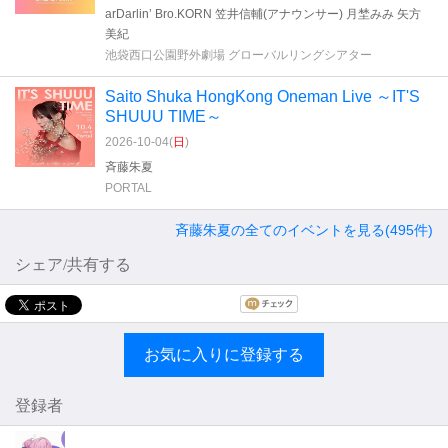
arDarlin’ Bro.KORN 笠井信輔(アナウンサー) 月埜みみ 矢方
美紀
池袋西口公園野外劇場 グローバルリングシアター
Saito Shuka HongKong Oneman Live ～IT'S
SHUUU TIME～
2026-10-04(
日
)
斉藤朱夏
PORTAL
斉藤朱夏の全てのイベントを見る(495件)
シェア/共有する
お気に入りに登録する
登録者