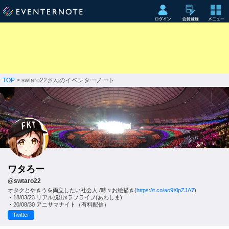
TOP
> swtaro22さんのイベンターノート
ワタろー
@swtaro22
オタクとやきうを両立したい社会人 /時々お絵描き(
https://t.co/ao9XlpZJA7
)
・18/03/23 リアル脱出xラブライブ(あわしま)
・20/08/30 アニサマナイト（有料配信）
Twitter